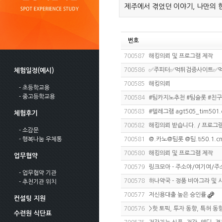
제주에서 겪었던 이야기, 나만의 
번호
700587
해킹의뢰 및 프로그램 제작
700586
✅주피터✅먹튀검증사이트✅
체험일정(예시)
700585
해킹의뢰
- 초등학교용
- 중고등학교용
700584
#팀카지노추천 #팀슬롯 #친구
700583
#텔레그램 agt505_tim501
체험후기
700582
해킹의뢰 받습니다. / 프로그램
- 소감문
- 행복나눔 우체통
700581
@.카노@팀롯 @팀.ti50.1
700580
해킹의뢰 및 프로그램 제작
업무협약
700579
링크모아 - 주소야/여기여/
- 업무협약 기관
700578
하나약국 - 정품 비아그라 및
- 추천기관 위치
700577
저신용대출 높은 승인률
컨설팅 지원
700576
>핫 토픽, 투자 동향, 특허 동
수련원 식단표