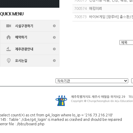
700575
건강기능 식품, 건강, 웨딩, 결
700574
해킹의뢰
700573
바이브게임 [왕루비] 충☆환/전
select count(*) as cnt from g4_login where lo_ip = '216.73.216.218'
145 : Table './cbe/g4_login' is marked as crashed and should be repaired
error file : /bbs/board.php