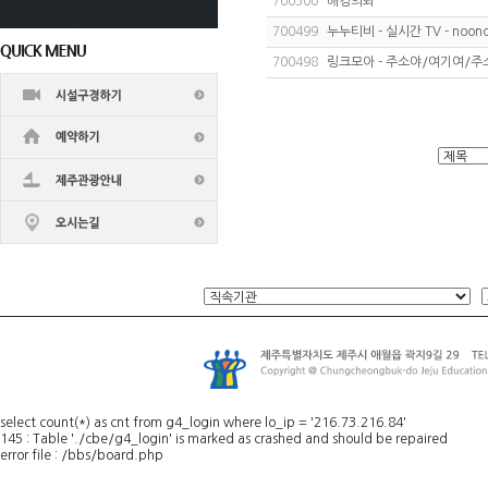
700500
해킹의뢰
700499
누누티비 - 실시간 TV - noonoo
700498
링크모아 - 주소야/여기여/
select count(*) as cnt from g4_login where lo_ip = '216.73.216.84'
145 : Table './cbe/g4_login' is marked as crashed and should be repaired
error file : /bbs/board.php