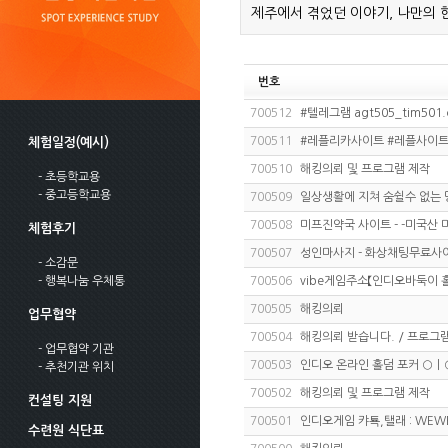
제주에서 겪었던 이야기, 나만의 
번호
700512
#텔레그램 agt505_tim50
700511
#레플리카사이트 #레플사이트
체험일정(예시)
700510
해킹의뢰 및 프로그램 제작
- 초등학교용
- 중고등학교용
700509
일상생활에 지쳐 숨쉴수 없는 
700508
미프진약국 사이트 - -미국산 미
체험후기
700507
성인마사지 - 화­상­채­팅­무­료­사­
- 소감문
- 행복나눔 우체통
700506
vibe게임주소【인디오바둑이 
700505
해킹의뢰
업무협약
700504
해킹의뢰 받습니다. / 프로그램
- 업무협약 기관
700503
인디오 온라인 홀덤 포커 ○ㅣ○,5
- 추천기관 위치
700502
해킹의뢰 및 프로그램 제작
컨설팅 지원
700501
인디오게임 캬툑,탤래 : WEW
수련원 식단표