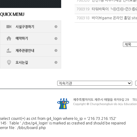
700320
안전1등 바두기매장 인디오
700319
타워바둑이 ┗ⓞ①ⓞ-⑦3 ⑥④-
700318
바이브game 온라인 홀덤 site {
select count(*) as cnt from g4_login where lo_ip = '216.73.216.152'
145 : Table './cbe/g4_login' is marked as crashed and should be repaired
error file : /bbs/board.php