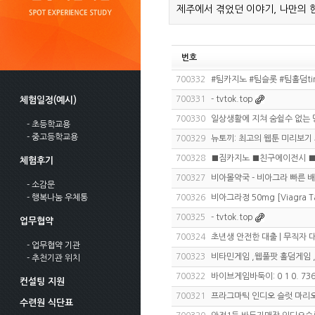
제주에서 겪었던 이야기, 나만의 
번호
700332
#팀카지노 #팀슬롯 #팀홀덤ti
700331
- tvtok.top
체험일정(예시)
700330
일상생활에 지쳐 숨쉴수 없는 
- 초등학교용
- 중고등학교용
700329
뉴토끼: 최고의 웹툰 미리보기
700328
■짐카지노 ■친구에이전시 
체험후기
700327
비아몰약국 - 비아그라 빠른 
- 소감문
- 행복나눔 우체통
700326
비아그라정 50mg [Viagra T
700325
- tvtok.top
업무협약
700324
초년생 안전한 대출 | 무직자 
- 업무협약 기관
700323
비타민게임 ,웹풀팟 홀덤게임 ,
- 추천기관 위치
700322
바이브게임바둑이: 0 1 0. 73
컨설팅 지원
700321
프라그마틱 인디오 슬럿 마리
수련원 식단표