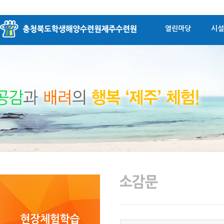
열린마당
시설