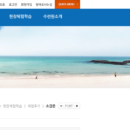
현장체험학습
수련원소개
>
현장체험학습
>
체험후기
>
소감문