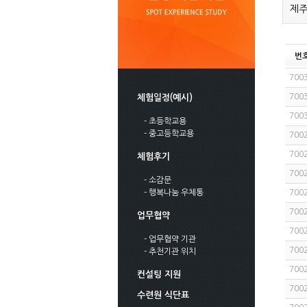
제주
번
700
700
체험일정(예시)
700
- 초등학교용
- 중고등학교용
700
700
체험후기
700
- 소감문
- 행복나눔 우체통
700
700
업무협약
700
- 업무협약 기관
700
- 추천기관 위치
700
컨설팅 지원
700
수련원 식단표