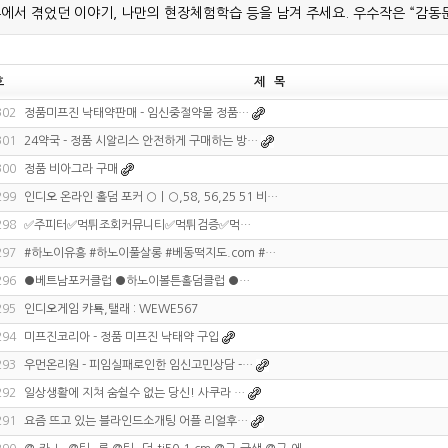
에서 겪었던 이야기, 나만의 현장체험학습 등을 남겨 주세요. 우수작은 “감동
호
제 목
302
정품미프진 낙태약판매 - 임신중절약물 정품…
301
24약국 - 정품 시알리스 안전하게 구매하는 방…
300
정품 비아그라 구매
299
인디오 온라인 홀덤 포커 ○ㅣ○,58, 56,25 51 비…
298
✅주피터✅먹튀조회커뮤니티✅먹튀검증✅먹…
297
#하노이유흥 #하노이풀살롱 #베동떡지도.com #…
296
●베트남포커클럽 ●하노이볼튼홀덤클럽 ●…
295
인디오게임 캬툑,탤래 : WEWE567
294
미프진코리아 - 정품 미프진 낙태약 구입
293
우먼온리원 - 피임실패로인한 임신고민상담 -…
292
일상생활에 지쳐 숨쉴수 없는 당신! 사쿠라 …
291
요즘 뜨고 있는 블라인드소개팅 어플 리얼후…