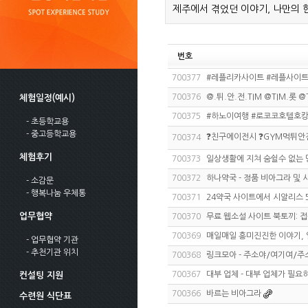
제주에서 겪었던 이야기, 나만의 
번호
700377
#레플리카사이트 #레플사이트
700376
@.튀.안.전.TIM @TIM.롯 @
체험일정(예시)
700375
#하노이여행 #로코코호텔호캉스 
- 초등학교용
- 중고등학교용
❓친구에이전시 ❓GYM먹튀안
700374
체험후기
700373
일상생활에 지쳐 숨쉴수 없는 
700372
하나약국 - 정품 비아그라 및
- 소감문
- 행복나눔 우체통
700371
24약국 사이트에서 시알리스 
업무협약
700370
무료 웹소설 사이트 북토끼: 
700369
매일매일 흥미진진한 이야기, 
- 업무협약 기관
- 추천기관 위치
700368
링크모아 - 주소야/여기여/
700367
대부 업체 - 대부 업체가 필요
컨설팅 지원
700366
바르는 비아그라
수련원 식단표