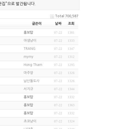
문집”으로 발간됩니다.
Total 700,587
글쓴이
날짜
조회
홍보탑
07-22
1381
야생냥이
07-22
1333
TRANG
07-22
1347
mymy
07-22
1312
Hong Tham
07-22
1295
마주앙
07-22
1326
남산돌도사
07-22
1326
서지규
07-22
1344
홍보탑
07-22
1332
홍보탑
07-22
1363
홍보탑
07-22
1332
초코냥이
07-22
1324