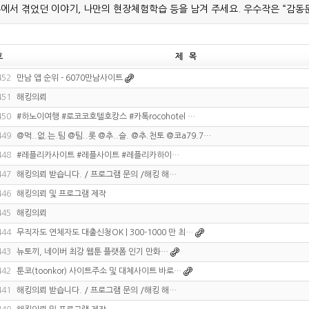
에서 겪었던 이야기, 나만의 현장체험학습 등을 남겨 주세요. 우수작은 “감동
호
제 목
452
만남 앱 순위 - 6070만남사이트
451
해킹의뢰
450
#하노이여행 #로코코호텔호캉스 #카톡rocohotel …
449
@먹..없.는.팀 @팀..롯 @추..슬. @추.천토 @코a79.7…
448
#레플리카사이트 #레플사이트 #레플리카하이…
447
해킹의뢰 받습니다. / 프로그램 문의 /해킹 해…
446
해킹의뢰 및 프로그램 제작
445
해킹의뢰
444
무직자도 연체자도 대출신청OK | 300-1000 만 최…
443
뉴토끼, 네이버 최강 웹툰 플랫폼 인기 만화…
442
툰코(toonkor) 사이트주소 및 대체사이트 바로…
441
해킹의뢰 받습니다. / 프로그램 문의 /해킹 해…