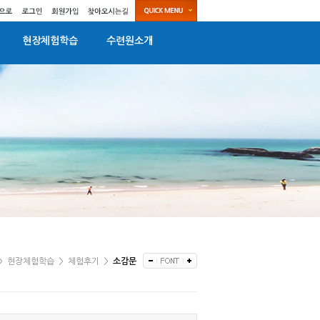
현장체험학습
수련원소개
>
현장체험학습
>
체험후기
>
소감문