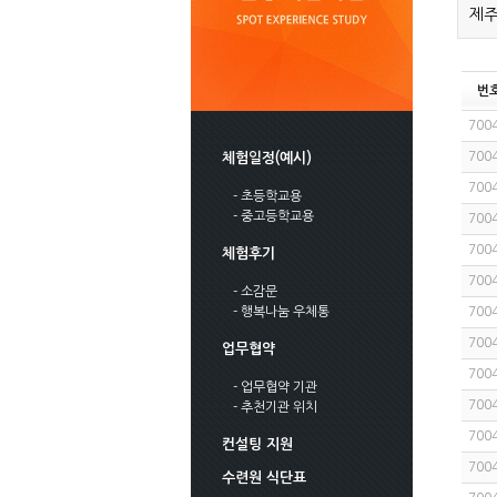
제주
번
700
700
체험일정(예시)
700
- 초등학교용
- 중고등학교용
700
700
체험후기
700
- 소감문
- 행복나눔 우체통
700
700
업무협약
700
- 업무협약 기관
700
- 추천기관 위치
700
컨설팅 지원
700
수련원 식단표