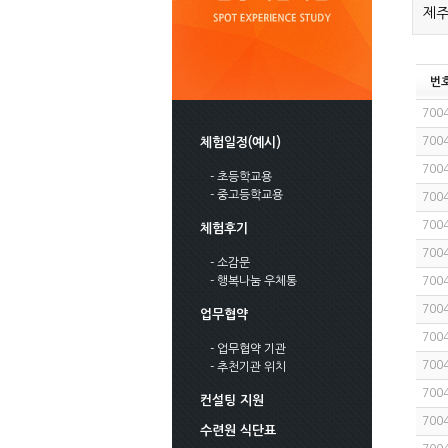
제주
번
700
700
체험일정(예시)
700
- 초등학교용
- 중고등학교용
700
700
체험후기
700
- 소감문
- 행복나눔 우체통
700
700
업무협약
700
- 업무협약 기관
700
- 추천기관 위치
700
컨설팅 지원
700
수련원 식단표