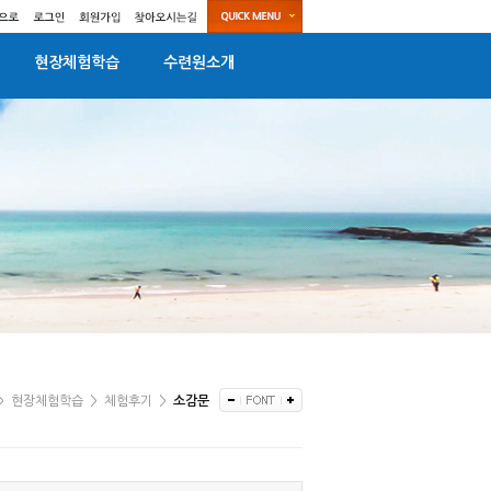
현장체험학습
수련원소개
>
현장체험학습
>
체험후기
>
소감문