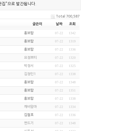
문집”으로 발간됩니다.
Total 700,587
글쓴이
날짜
조회
홍보탑
07-22
1342
홍보탑
07-22
1319
홍보탑
07-22
1336
요정쁘띠
07-22
1320
박정서
07-22
1325
김정민1
07-22
1338
홍보탑
07-22
1348
홍보탑
07-22
1351
홍보탑
07-22
1338
깨비맘마
07-22
1334
김철호
07-22
1336
쩐드기
07-22
1348