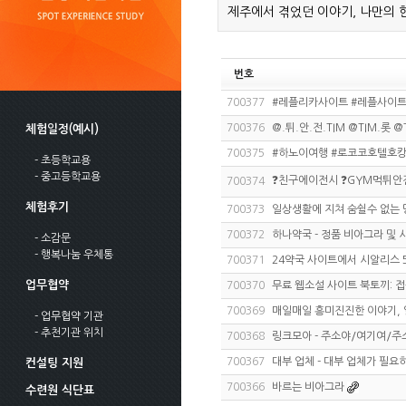
제주에서 겪었던 이야기, 나만의 
번호
700377
#레플리카사이트 #레플사이트
700376
@.튀.안.전.TIM @TIM.롯 @
체험일정(예시)
700375
#하노이여행 #로코코호텔호캉스 
- 초등학교용
- 중고등학교용
❓친구에이전시 ❓GYM먹튀안
700374
체험후기
700373
일상생활에 지쳐 숨쉴수 없는 
700372
하나약국 - 정품 비아그라 및
- 소감문
- 행복나눔 우체통
700371
24약국 사이트에서 시알리스 
업무협약
700370
무료 웹소설 사이트 북토끼: 
700369
매일매일 흥미진진한 이야기, 
- 업무협약 기관
- 추천기관 위치
700368
링크모아 - 주소야/여기여/
700367
대부 업체 - 대부 업체가 필요
컨설팅 지원
700366
바르는 비아그라
수련원 식단표