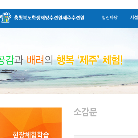
열린마당
시설