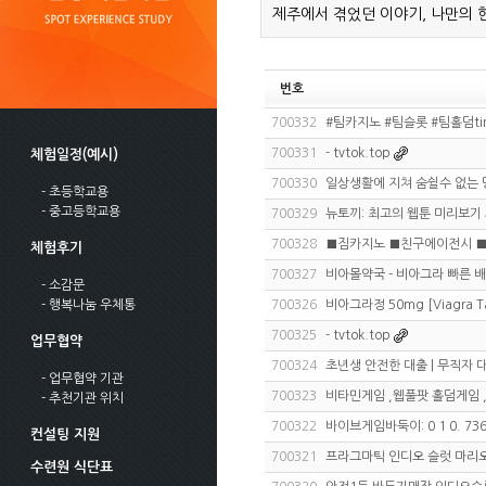
제주에서 겪었던 이야기, 나만의 
번호
700332
#팀카지노 #팀슬롯 #팀홀덤ti
700331
- tvtok.top
체험일정(예시)
700330
일상생활에 지쳐 숨쉴수 없는 
- 초등학교용
- 중고등학교용
700329
뉴토끼: 최고의 웹툰 미리보기
700328
■짐카지노 ■친구에이전시 
체험후기
700327
비아몰약국 - 비아그라 빠른 
- 소감문
- 행복나눔 우체통
700326
비아그라정 50mg [Viagra T
700325
- tvtok.top
업무협약
700324
초년생 안전한 대출 | 무직자 
- 업무협약 기관
700323
비타민게임 ,웹풀팟 홀덤게임 ,
- 추천기관 위치
700322
바이브게임바둑이: 0 1 0. 73
컨설팅 지원
700321
프라그마틱 인디오 슬럿 마리
수련원 식단표