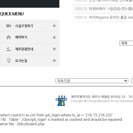
700320
안전1등 바두기매장 인디오
700319
타워바둑이 ┗ⓞ①ⓞ-⑦3 ⑥④-
700318
바이브game 온라인 홀덤 site {
select count(*) as cnt from g4_login where lo_ip = '216.73.216.232'
145 : Table './cbe/g4_login' is marked as crashed and should be repaired
error file : /bbs/board.php