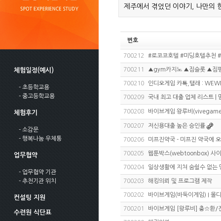
제주에서 겪었던 이야기, 나만의 
번호
700212
#로코코호텔 #미딩호텔추천 
700211
▲gym카지노 ▲짐슬롯 ▲짐평
체험일정(예시)
700210
인디오게임 캬툑,탤래 : WEW
- 초등학교용
- 중고등학교용
700209
국내 최고 대출 업체 리스트 | 
700208
바이브게임 왕루비(vivegame) 
체험후기
700207
저신용대출 높은 승인률
- 소감문
- 행복나눔 우체통
700206
미프진약국 - 미프진 약국에 
700205
웹툰박스(webtoonbox) 
업무협약
700204
일상생활에 지쳐 숨쉴수 없는 
- 업무협약 기관
- 추천기관 위치
700203
해킹의뢰 및 프로그램 제작
700202
바이브게임(바둑이게임) I 몰
컨설팅 지원
700201
바이브게임 [왕루비] 충☆환/전
수련원 식단표