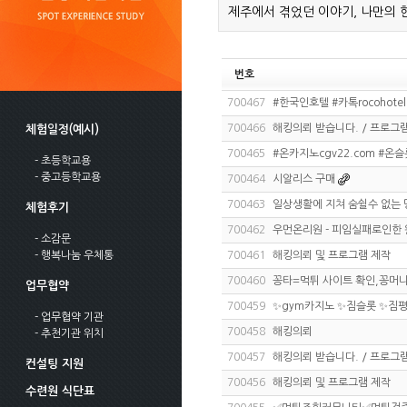
제주에서 겪었던 이야기, 나만의 
번호
700467
#한국인호텔 #카톡rocohot
700466
해킹의뢰 받습니다. / 프로그램
체험일정(예시)
700465
#온카지노cgv22.com #온
- 초등학교용
- 중고등학교용
700464
시알리스 구매
700463
일상생활에 지쳐 숨쉴수 없는 
체험후기
700462
우먼온리원 - 피임실패로인한
- 소감문
- 행복나눔 우체통
700461
해킹의뢰 및 프로그램 제작
700460
꽁타=먹튀 사이트 확인,꽁머
업무협약
700459
✨gym카지노 ✨짐슬롯 ✨짐평
- 업무협약 기관
700458
해킹의뢰
- 추천기관 위치
700457
해킹의뢰 받습니다. / 프로그램
컨설팅 지원
700456
해킹의뢰 및 프로그램 제작
수련원 식단표