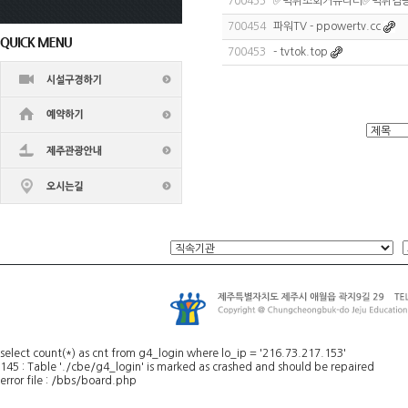
700455
✅먹튀조회커뮤니티✅먹튀검
700454
파워TV - ppowertv.cc
700453
- tvtok.top
select count(*) as cnt from g4_login where lo_ip = '216.73.217.153'
145 : Table './cbe/g4_login' is marked as crashed and should be repaired
error file : /bbs/board.php