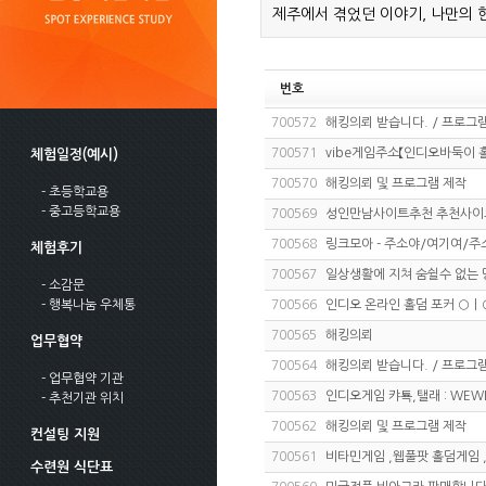
제주에서 겪었던 이야기, 나만의 
번호
700572
해킹의뢰 받습니다. / 프로그램
700571
vibe게임주소【인디오바둑이 
체험일정(예시)
700570
해킹의뢰 및 프로그램 제작
- 초등학교용
- 중고등학교용
700569
성인만남사이트추천 추천사이
700568
링크모아 - 주소야/여기여/
체험후기
700567
일상생활에 지쳐 숨쉴수 없는 
- 소감문
- 행복나눔 우체통
700566
인디오 온라인 홀덤 포커 ○ㅣ○,5
700565
해킹의뢰
업무협약
700564
해킹의뢰 받습니다. / 프로그램
- 업무협약 기관
700563
인디오게임 캬툑,탤래 : WEW
- 추천기관 위치
700562
해킹의뢰 및 프로그램 제작
컨설팅 지원
700561
비타민게임 ,웹풀팟 홀덤게임 ,
수련원 식단표