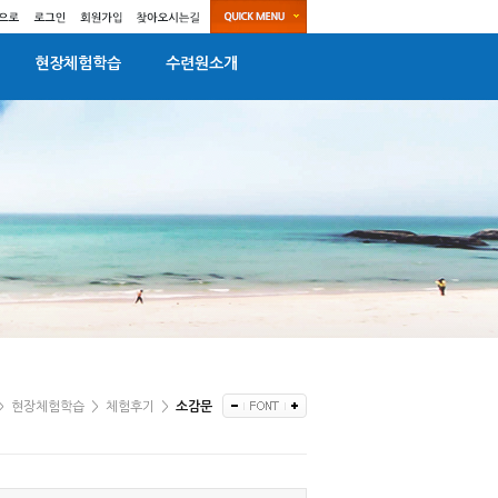
현장체험학습
수련원소개
>
현장체험학습
>
체험후기
>
소감문