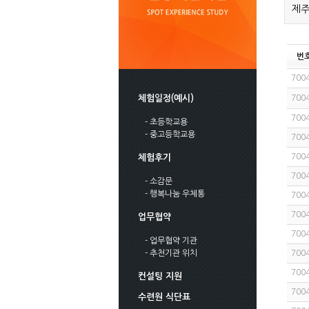
제주
번
700
체험일정(예시)
700
700
- 초등학교용
- 중고등학교용
700
700
체험후기
700
- 소감문
- 행복나눔 우체통
700
700
업무협약
700
- 업무협약 기관
- 추천기관 위치
700
700
컨설팅 지원
700
수련원 식단표