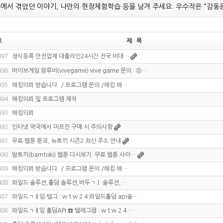
에서 겪었던 이야기, 나만의 현장체험학습 등을 남겨 주세요. 우수작은 “감동
호
제 목
497
정식등록 안전업체 대출라인24시간 전국 비대…
496
바이브게임 왕루비(vivegame) vive game 문의 : ⓪…
495
해킹의뢰 받습니다. / 프로그램 문의 /해킹 해…
494
해킹의뢰 및 프로그램 제작
493
해킹의뢰
492
인터넷 약국에서 미프진 구매 시 주의사항
491
무료 웹툰 툰코, 뉴토끼 시즌2 최신 주소 안내
490
밤토끼(bamtoki) 웹툰 다시보기: 무료 웹툰 사이…
489
해킹의뢰 받습니다. / 프로그램 문의 /해킹 해…
488
와일드 솔루션,횰덤 솔루션,바두ㄱㅣ 솔루션,…
487
와일드ㄱㅔ임-텔그 : w t w 2 4 와일드횰덤 api솔…
486
와일드ㄱㅔ임 횰덤API ☎ 텔레그램 : w t w 2 4 …