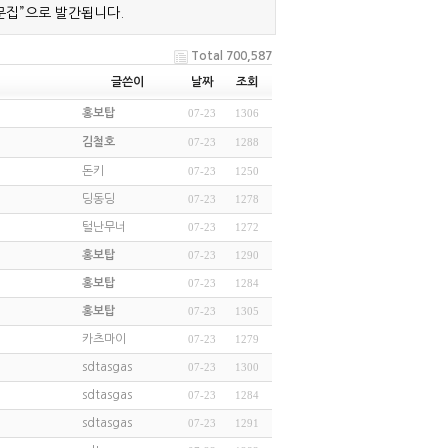
문집”으로 발간됩니다.
Total 700,587
글쓴이
날짜
조회
홍보탑
07-23
1306
김철호
07-23
1288
돈키
07-23
1250
딩동딩
07-23
1278
털난무너
07-23
1272
홍보탑
07-23
1290
홍보탑
07-23
1284
홍보탑
07-23
1305
카츠마이
07-23
1279
sdtasgas
07-23
1300
sdtasgas
07-23
1284
sdtasgas
07-23
1291