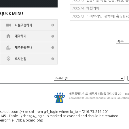
700575
건강기능 식품, 건강, 웨딩, 결
700574
해킹의뢰
700573
바이브게임 [왕루비] 충☆환/전
select count(*) as cnt from g4_login where lo_ip = '216.73.216.201'
145 : Table './cbe/g4_login' is marked as crashed and should be repaired
error file : /bbs/board.php