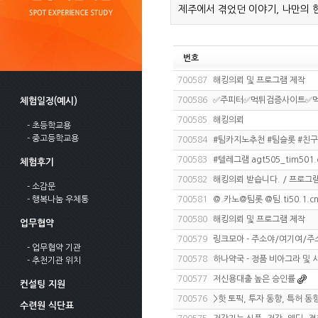
제주에서 겪었던 이야기, 나만의 
번호
700587
해킹의뢰 및 프로그램 제작
700586
✅주피터✅먹튀검증사이트✅
체험일정(예시)
700585
해킹의뢰
- 초등학교용
- 중고등학교용
700584
#팀카지노추천 #팀슬롯 #친구
700583
#텔레그램 agt505_tim501
체험후기
700582
해킹의뢰 받습니다. / 프로그램
- 소감문
- 행복나눔 우체통
700581
@.카노@팀롯 @팀.ti50.1
700580
해킹의뢰 및 프로그램 제작
업무협약
700579
링크모아 - 주소야/여기여/
- 업무협약 기관
700578
하나약국 - 정품 비아그라 및
- 추천기관 위치
700577
저신용대출 높은 승인률
컨설팅 지원
700576
>핫 토픽, 투자 동향, 특허 동
수련원 식단표