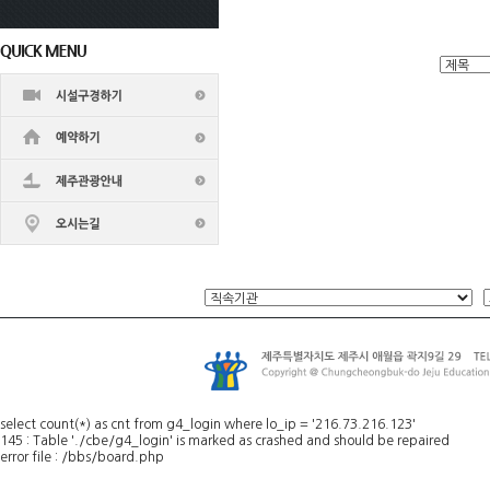
select count(*) as cnt from g4_login where lo_ip = '216.73.216.123'
145 : Table './cbe/g4_login' is marked as crashed and should be repaired
error file : /bbs/board.php