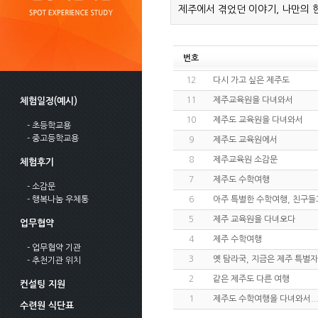
제주에서 겪었던 이야기, 나만의 
번호
12
다시 가고 싶은 제주도
11
제주교육원을 다녀와서
체험일정(예시)
10
제주도 교육원을 다녀와서
- 초등학교용
- 중고등학교용
9
제주도 교육원에서
8
제주교육원 소감문
체험후기
7
제주도 수학여행
- 소감문
- 행복나눔 우체통
6
아주 특별한 수학여행, 친구들
5
제주 교육원을 다녀오다
업무협약
4
제주 수학여행
- 업무협약 기관
3
옛 탐라국, 지금은 제주 특별
- 추천기관 위치
2
같은 제주도 다른 여행
컨설팅 지원
1
제주도 수학여행을 다녀와서..
수련원 식단표