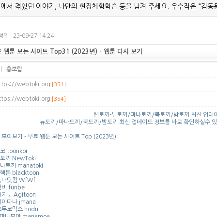
에서 겪었던 이야기, 나만의 현장체험학습 등을 남겨 주세요. 우수작은 “감동
일 : 23-09-27 14:24
 웹툰 보는 사이트 Top31 (2023년) - 웹툰 다시 보기
 :
홍보탑
ttps://webtoki.org
[351]
ttps://webtoki.org
[354]
웹토끼-뉴토끼/마나토끼/북토끼/밤토끼 최신 업데
뉴토끼/마나토끼/북토끼/밤토끼 최신 업데이트 정보를 바로 확인하실수 있습니다 
 모아보기 - 무료 웹툰 보는 사이트 Top (2023년)
코 toonkor
뉴토끼 NewToki
마나토끼 manatoki
랙툰 blacktoon
 늑대닷컴 WfWf
펀비 funbe
아지툰 Agitoon
 제이마나 jmana
 호두코믹스 hodu
. 마나모아 manamoa