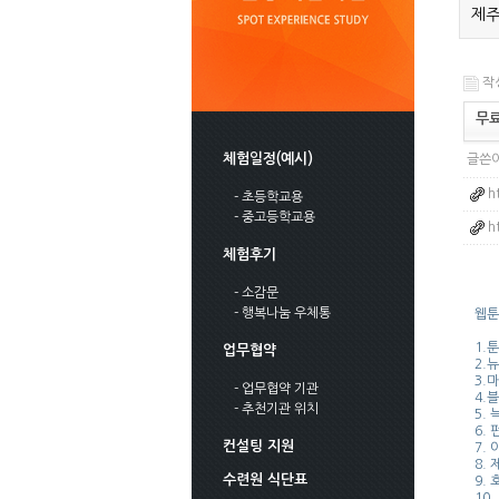
제주
작성
무료
체험일정(예시)
글쓴이
h
- 초등학교용
- 중고등학교용
h
체험후기
- 소감문
- 행복나눔 우체통
웹툰
1.툰
업무협약
2.
3.
- 업무협약 기관
4.블
- 추천기관 위치
5.
6. 
컨설팅 지원
7. 
8.
수련원 식단표
9.
10