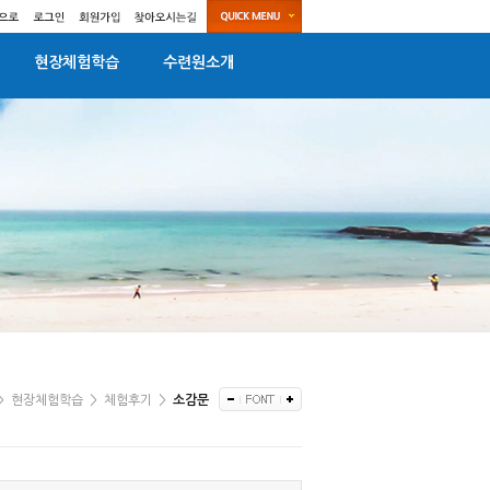
현장체험학습
수련원소개
>
현장체험학습
>
체험후기
>
소감문