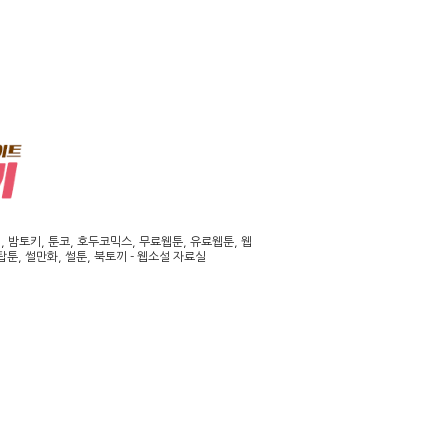
밤토키, 툰코, 호두코믹스, 무료웹툰, 유료웹툰, 웹
툰, 썰만화, 썰툰, 북토끼 - 웹소설 자료실