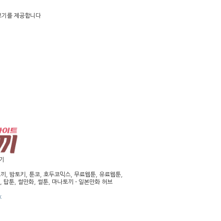
보기를 제공합니다
가기
, 밤토키, 툰코, 호두코믹스, 무료웹툰, 유료웹툰,
 탑툰, 썰만화, 썰툰, 마나토끼 - 일본만화 허브
k