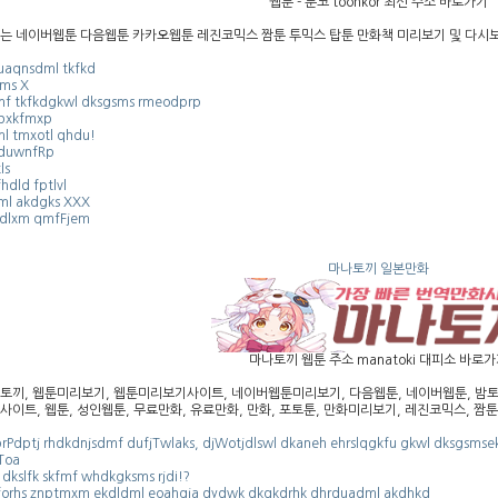
웹툰 - 툰코 toonkor 최신 주소 바로가기
는 네이버웹툰 다음웹툰 카카오웹툰 레진코믹스 짬툰 투믹스 탑툰 만화책 미리보기 및 다시
uaqnsdml tkfkd
ms X
mf tkfkdgkwl dksgsms rmeodprp
bxkfmxp
ml tmxotl qhdu!
duwnfRp
ls
hdld fptlvl
ml akdgks XXX
dlxm qmfFjem
마나토끼 일본만화
마나토끼 웹툰 주소 manatoki 대피소 바로
토끼, 웹툰미리보기, 웹툰미리보기사이트, 네이버웹툰미리보기, 다음웹툰, 네이버웹툰, 밤토끼
사이트, 웹툰, 성인웹툰, 무료만화, 유료만화, 만화, 포토툰, 만화미리보기, 레진코믹스, 짬툰,
prPdptj rhdkdnjsdmf dufjTwlaks, djWotjdlswl dkaneh ehrslqgkfu gkwl dksgsmse
nToa
l dkslfk skfmf whdkgksms rjdi!?
orhs znptmxm ekdldml eoahgja dydwk dkqkdrhk dhrduadml akdhkd