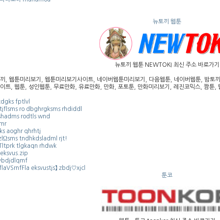
뉴토끼 웹툰
뉴토끼 웹툰 NEWTOKI 최신 주소 바로가기
끼, 웹툰미리보기, 웹툰미리보기사이트, 네이버웹툰미리보기, 다음웹툰, 네이버웹툰, 밤토끼, 
이트, 웹툰, 성인웹툰, 무료만화, 유료만화, 만화, 포토툰, 만화미리보기, 레진코믹스, 짬툰, 탑
kdgks fptlvl
tjflsms ro dbghrgksms rhdiddl
shadms rodtls wnd
mr
ks aoghr qhrhtj
zlΩsms tndhkdsladml rjt!
Tltprk tlgkaqn rhdwk
ksvus.zip
bdjdlqmf
flaVSrnfFla eksvustjs】 zbdj♡xjcl
툰코