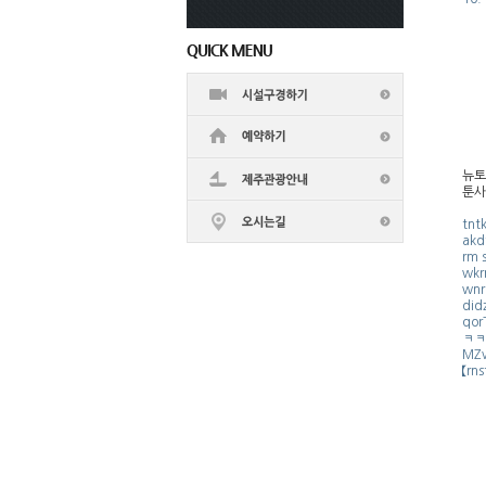
뉴토
툰사
tnt
akd
rm 
wkr
wnr
did
qor
ㅋㅋe
MZv
【rns