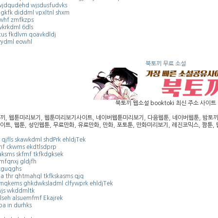
wjdqudehd wjsdusfudvks
ngkfk diddml vpxltnl shxm
whf zmfkzps
wkrkdml 6dls
tus fkdlvm qoavkdldj
ydml eowhl
북토끼 무료 소설
북토끼 웹소설 booktoki 최신 주소 사이트
끼, 웹툰미리보기, 웹툰미리보기사이트, 네이버웹툰미리보기, 다음웹툰, 네이버웹툰, 밤토끼, 
이트, 웹툰, 성인웹툰, 무료만화, 유료만화, 만화, 포토툰, 만화미리보기, 레진코믹스, 짬툰, 탑
k qjfls skawkdml shdPrk ehldjTek
mf ckwms ekdtlsdprp
aksms skfmf tkfkdgksek
mfqnxj gldjfh
kguqghs
la thr qhtmahql tkfkskasms qjq
nqkems ghkdwksladml clfywprk ehldjTek
wjs wkddmltk
lseh alsuemfmf Ekajrek
pa in durhks