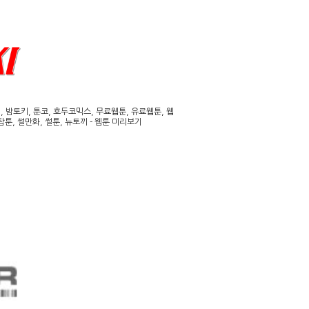
밤토키, 툰코, 호두코믹스, 무료웹툰, 유료웹툰, 웹
툰, 썰만화, 썰툰, 뉴토끼 - 웹툰 미리보기