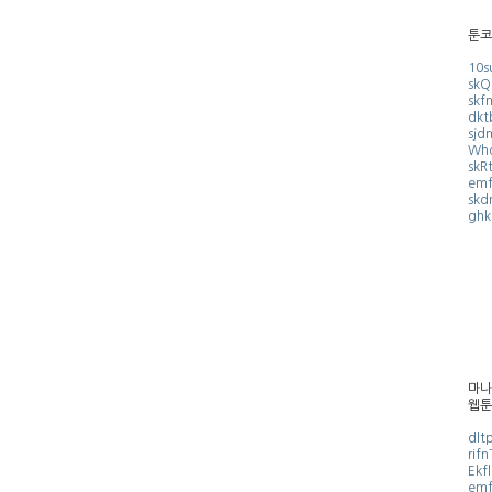
툰코
10s
skQ
skf
dkt
sjd
Wh
skRt
emf
skd
ghk
마나
웹툰
dlt
rif
Ekf
emf