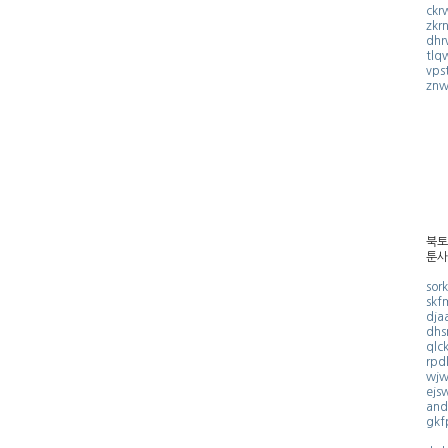
ckr
zkr
dhr
tlq
vps
znw
북토
툰사
sor
skf
dja
dhs
qlc
rpd
wjw
ejs
and
gkf