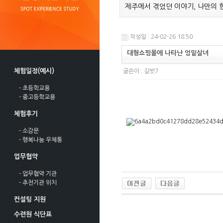
제주에서 겪었던 이야기, 나만의 
작성일 : 24-02-26 18:50
대형쇼핑몰에 나타난 엉밑살녀
체험일정(예시)
글쓴이 :
길벗7
- 초등학교용
- 중고등학교용
체험후기
- 소감문
- 행복나눔 우체통
업무협약
- 업무협약 기관
- 추천기관 위치
컨설팅 지원
수련원 식단표