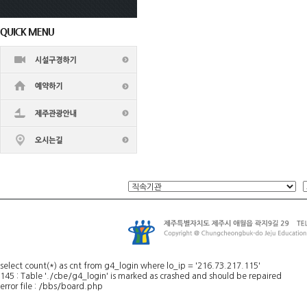
select count(*) as cnt from g4_login where lo_ip = '216.73.217.115'
145 : Table './cbe/g4_login' is marked as crashed and should be repaired
error file : /bbs/board.php