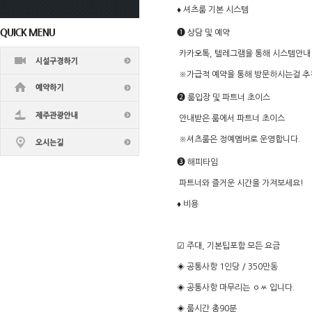
♦ 셔츠룸 기본 시스템
❶ 상담 및 예약
카카오톡, 텔레그램을 통해 시스템안내 
※가급적 예약을 통해 방문하시는걸 추
❷ 룸입장 및 파트너 초이스
안내받은 룸에서 파트너 초이스
※셔츠룸은 정예멤버로 운영합니다.
❸ 해피타임
파트너와 즐거운 시간을 가져보세요!
♦ 비용
☑ 주대, 기본팁포함 모든 요금
◈ 공통사항 1인당 / 350만동
◈ 공통사항 마무리는 ㅇㅆ 입니다.
◈ 룸시간 총90분