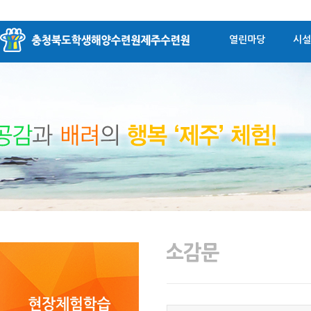
열린마당
시설