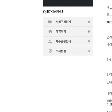
카 ,
텔 ,
☎01
업계
바이
2 4
인디
인디
바이
#바
이 