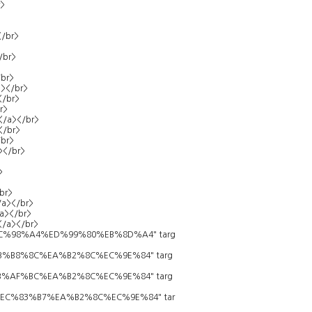
r>
/br>
/br>
/br>
a></br>
</br>
r>
</a></br>
</br>
/br>
></br>
>
br>
/a></br>
a></br>
</a></br>
94%EC%98%A4%ED%99%80%EB%8D%A4" targ
B4%EB%B8%8C%EA%B2%8C%EC%9E%84" targ
80%EB%AF%BC%EA%B2%8C%EC%9E%84" targ
%8C%EC%83%B7%EA%B2%8C%EC%9E%84" tar