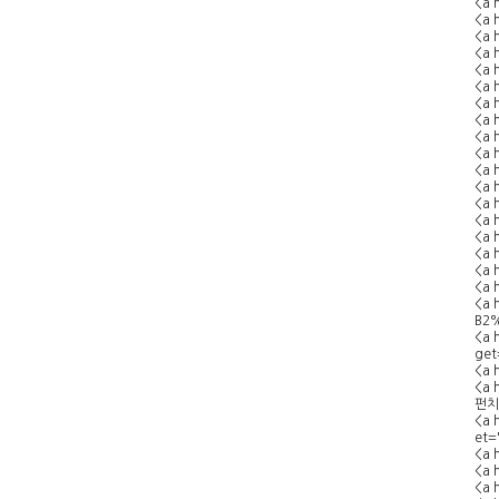
<a 
<a 
<a 
<a 
<a 
<a 
<a 
<a 
<a 
<a 
<a 
<a 
<a 
<a 
<a 
<a 
<a 
<a 
<a
B2
<a 
get
<a 
<a 
펀치
<a 
et=
<a 
<a 
<a 