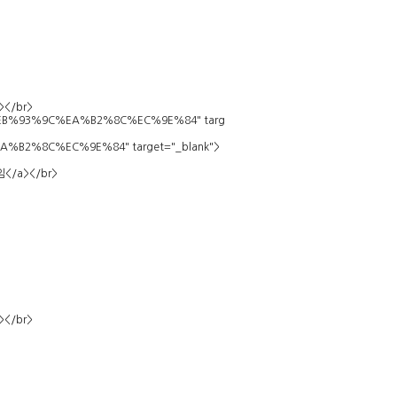
></br>
BC%EB%93%9C%EA%B2%8C%EC%9E%84" targ
%EA%B2%8C%EC%9E%84" target="_blank">
게임</a></br>
></br>