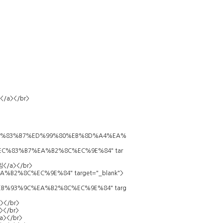
</a></br>
%8C%EC%83%B7%ED%99%80%EB%8D%A4%EA%
8C%EC%83%B7%EA%B2%8C%EC%9E%84" tar
게임</a></br>
%EA%B2%8C%EC%9E%84" target="_blank">
BC%EB%93%9C%EA%B2%8C%EC%9E%84" targ
a></br>
></br>
a></br>