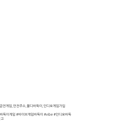
현금전게임,안전주소,몰디바둑이,인디오게임가입
둑이게임 #바이브게임바둑이 #vibe #인디오바둑
맞고