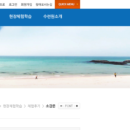
현장체험학습
수련원소개
>
현장체험학습
>
체험후기
>
소감문