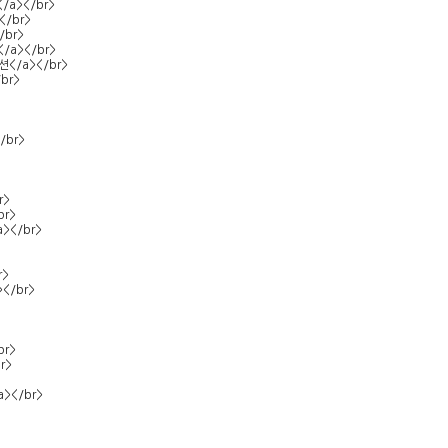
</a></br>
</br>
/br>
</a></br>
션</a></br>
/br>
/br>
r>
br>
a></br>
r>
></br>
br>
r>
a></br>