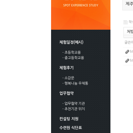
제주
작성
처
체험일정(예시)
글쓴이
h
- 초등학교용
- 중고등학교용
h
체험후기
- 소감문
- 행복나눔 우체통
업무협약
- 업무협약 기관
- 추천기관 위치
컨설팅 지원
수련원 식단표