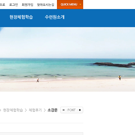
현장체험학습
수련원소개
>
현장체험학습
>
체험후기
>
소감문