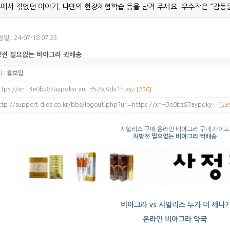
에서 겪었던 이야기, 나만의 현장체험학습 등을 남겨 주세요. 우수작은 “감동
일 : 24-07-18 07:23
방전 필요없는 비아그라 퀵배송
 :
홍보탑
ttps://xn--3e0bz87aypdkyi.xn--352bl9dv1h.xyz
[256]
ttp://support.dies.co.kr/bbs/logout.php?url=https://xn--3e0bz87aypdky…
[23
시알리스 구매 온라인 비아그라 구매 사이트
처방전 필요없는 비아그라 퀵배송
비아그라 vs 시알리스 누가 더 세나?
온라인 비아그라 약국