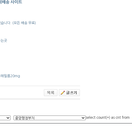
퀵배송 사이트
니다. (모든 배송 무료)
파는곳
용해필름20mg
select count(*) as cnt from