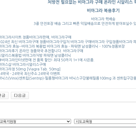
처방전 필요없는 비아그라 구매 온라인 시알리스 
비아그라 복용후기
비아그라 퀵배송
3중 안전포장 배송 그리고 빠른 익일배송으로 안전하게 받아보실수 있습
비아그라사이트 정품비아그라판매, 비아그라구매
2024년 최신 비아그라구매 정품비아그라구입처 비아그라 구매비아그라 구입정품비아그라 
비아그라 효능--비아그라 복용법 비아그라 효능 - 파워맨 남성클리닉 - 100%정품보장
비아그라후기 온라인 정품약국 추천합니다. 비아그라구매
시알리스복용법 비아그라처방 파워맨 남성클리닉
@비아그라인터넷판매 전 품목 할인! 최대 50까지 1+1에 사은품.
비아스샵 비아그라시알리스구매
비아그라정 50mg [Viagra Tab. 50mg]
24약국 - 24약국 최신주소 24약국 이벤트
비닉스(Vinix)센트립(Sentrip)-필름형비아그라 비닉스구강붕해필름100mg 과 센트립구강