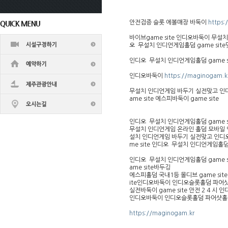
안전검증 슬롯 에볼매장 바둑이
https:
바이브game site 인디오바둑이 무
오 무설치 인디언게임홀덤 game site
인디오 무설치 인디언게임홀덤 game site
인디오바둑이
https://maginogam.kr
무설치 인디언게임 바두기 실전맞고 인
ame site 에스피바둑이 game site
인디오 무설치 인디언게임홀덤 game site
무설치 인디언게임 온라인 홀덤 모바일 인
설치 인디언게임 바두기 실전맞고 인디오
me site 인디오 무설치 인디언게임홀덤
인디오 무설치 인디언게임홀덤 game s
ame site바두깅
에스피홀덤 국내1등 몰디브 game s
ite인디오바둑이 인디오슬롯홀덤 파어샷홀덤
실전바둑이 game site 안전 2 4
인디오바둑이 인디오슬롯홀덤 파어샷홀덤 바이브
https://maginogam.kr