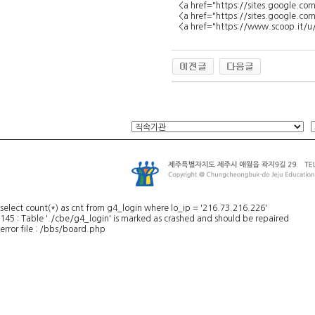
<a href="https://sites.google.
<a href="https://sites.google.
<a href="https://www.scoop.it/
select count(*) as cnt from g4_login where lo_ip = '216.73.216.226'
145 : Table './cbe/g4_login' is marked as crashed and should be repaired
error file : /bbs/board.php