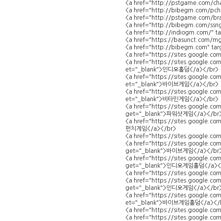
<a href="http://pstgame.com/
<a href="http://bibegm.com/p
<a href="http://pstgame.com/
<a href="http://bibegm.com/ss
<a href="http://indiogm.com/"
<a href="https://basunct.co
<a href="http://bibegm.com" 
<a href="https://sites.google
<a href="https://sites.goo
et="_blank">인디오홀덤</a></br>
<a href="https://sites.goo
et="_blank">바이브게임</a></br>
<a href="https://sites.goo
et="_blank">비타민게임</a></br>
<a href="https://sites.goo
get="_blank">파워샷게임</a></br
<a href="https://sites.goog
펀치게임</a></br>
<a href="https://sites.google.
<a href="https://sites.goo
get="_blank">바이브게임</a></br
<a href="https://sites.goo
get="_blank">인디오게임홀덤</a><
<a href="https://sites.google.c
<a href="https://sites.goo
get="_blank">인디오게임</a></br
<a href="https://sites.goo
et="_blank">바이브게임홀덤</a></
<a href="https://sites.google.
<a href="https://sites.google.