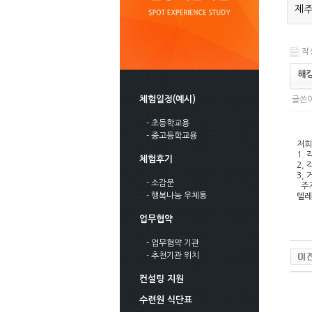
제주
작성
해킹
체험일정(예시)
글쓴이
- 초등학교용
- 중고등학교용
저희
1.
체험후기
2,
3,
- 소감문
주저
- 행복나눔 우체통
텔레
업무협약
- 업무협약 기관
- 추천기관 위치
컨설팅 지원
수련원 식단표