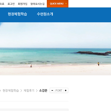
현장체험학습
수련원소개
>
현장체험학습
>
체험후기
>
소감문