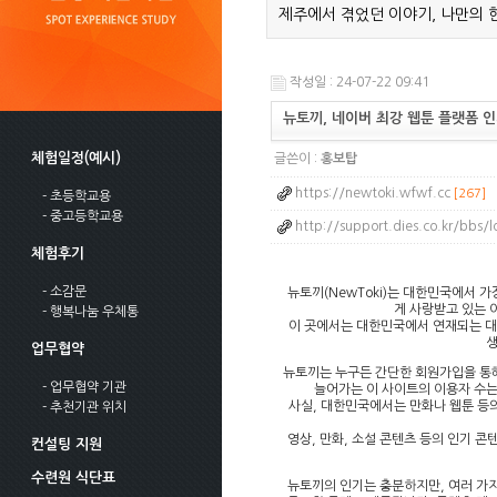
제주에서 겪었던 이야기, 나만의 
작성일 : 24-07-22 09:41
뉴토끼, 네이버 최강 웹툰 플랫폼 
체험일정(예시)
글쓴이 :
홍보탑
https://newtoki.wfwf.cc
[267]
- 초등학교용
- 중고등학교용
http://support.dies.co.kr/bbs
체험후기
- 소감문
뉴토끼(NewToki)는 대한민국에서 
게 사랑받고 있는 
- 행복나눔 우체통
이 곳에서는 대한민국에서 연재되는 대
생
업무협약
뉴토끼는 누구든 간단한 회원가입을 통해
- 업무협약 기관
늘어가는 이 사이트의 이용자 수는 
사실, 대한민국에서는 만화나 웹툰 등의
- 추천기관 위치
영상, 만화, 소설 콘텐츠 등의 인기 
컨설팅 지원
수련원 식단표
뉴토끼의 인기는 충분하지만, 여러 가지