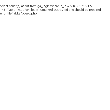
select count(*) as cnt from g4_login where lo_ip = '216.73.216.122'
145 : Table './cbe/g4_login' is marked as crashed and should be repaired
error file : /bbs/board.php