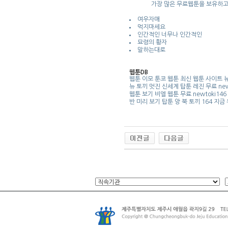
가장 많은 무료웹툰을 보유하고
여우자매
먹지마세요
인간적인 너무나 인간적인
묘령의 황자
말하는대로
웹툰DB
웹툰 이모
툰코 웹툰
최신 웹툰 사이트
뉴 토끼
멋진 신세계 탑툰
레진 무료
new
웹툰 보기
비엘 웹툰 무료
newtoki146
반 미리 보기
탑툰 앙
북 토끼 164
지금 