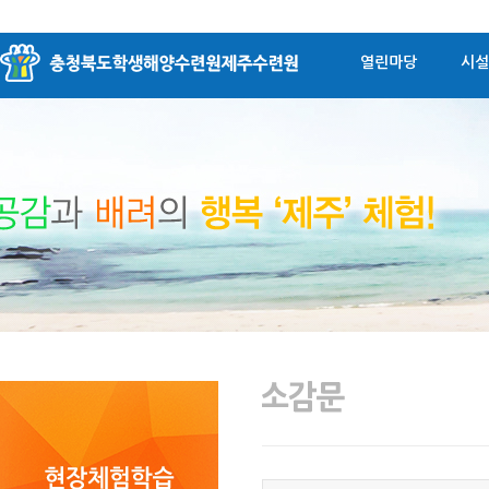
열린마당
시설