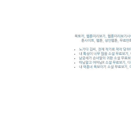
북토끼, 웹툰미리보기, 웹툰미리보기사이
툰사이트, 웹툰, 성인웹툰, 무료만화
노가다 김씨, 천재 작가로 착각 당하
내 특성이 너무 많음 소설 무료보기,
남궁세가 손녀딸의 귀환 소설 무료보
따님말고 어머님R 소설 무료보기, 
내 약혼녀 욕보이기 소설 무료보기,