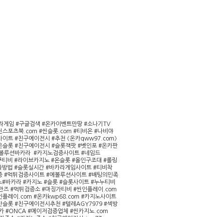
바카라게임 #구글검색 #온카이벤트만땅 #소나기TV
씬스포츠북.com #씬슬롯.com #티비온 #나비야
트 #친구에이전시 #추천 《온카qww97.com》
 #온슬롯 #친구에이전시 #슬롯잭팟 #벳인포 #온카판
에볼루션바카라 #카지노검증사이트 #네임드
쿠쿠티비 #라이브카지노 #온슬롯 #올인구조대 #롤링
라방법 #슬롯실시간 #바카라게임사이트 #티비착
증 #먹튀검증사이트 #에볼루션사이트 #배팅의민족
#바카라 #카지노 #슬롯 #슬롯사이트 #누누티비
리안즈 #먹튀검증소 #마징가티비 #씬인플레이.com
레이.com #온카kwp68.com #카지노사이트
롯 #친구에이전시추천 #텔레AGY7979 #섹방
카 #ONCA #메이저검증업체 #씬카지노.com