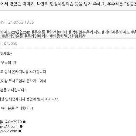
에서 겪었던 이야기, 나만의 현장체험학습 등을 남겨 주세요. 우수작은 “감동
일 : 24-07-22 18:56
카지노cgv22.com #온슬롯 #안전놀이터 #먹튀없는온카지노 #메이저온카지노 
트 #온라인슬롯 #온라인바카라 #인종차별당한황희찬
 :
phuong
하세요~
 부동의 1위
고 업체 온카지노를 소개합니다
년이상 무사고업체 온카지노에서
분을 기다립니다~
이상 영세업체에서 불안에 떨지 마시지요.
 여러분을 초대합니다!
텔레 AGY7979 ●
in-s77.com ●
gv22.com ●