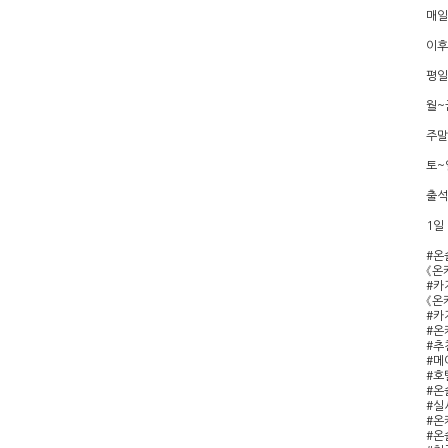
매일
이후
평일
월~
주말
토~
출석
1일
#온
《온
#카
《온
#카
#온
#추
#메
#호
#온
#실
#온
#온