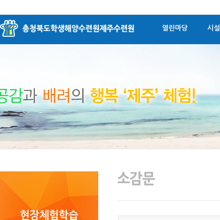
열린마당
시설