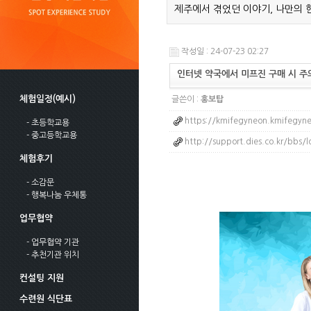
제주에서 겪었던 이야기, 나만의 
작성일 : 24-07-23 02:27
인터넷 약국에서 미프진 구매 시 
체험일정(예시)
글쓴이 :
홍보탑
https://kmifegyneon.kmifegyne
- 초등학교용
- 중고등학교용
http://support.dies.co.kr/bbs
체험후기
- 소감문
- 행복나눔 우체통
업무협약
- 업무협약 기관
- 추천기관 위치
컨설팅 지원
수련원 식단표