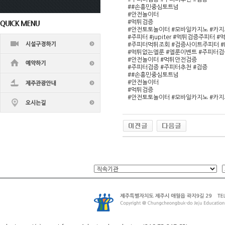
##손흥민중심토트넘
#안전놀이터
#먹튀검증
#안전토토놀이터 #모바일카지노 #카
#주피터 #jupiter #먹튀검증주피
#주피터먹튀조회 #검증사이트주피터 #E
#먹튀없는엘룬 #엘룬이벤트 #주피터검
#안전놀이터 #먹튀안전검증
#주피터검증 #주피터추천 #검증
##손흥민중심토트넘
#안전놀이터
#먹튀검증
#안전토토놀이터 #모바일카지노 #카