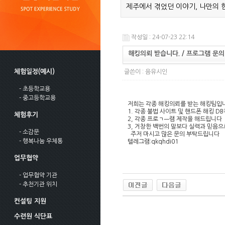
제주에서 겪었던 이야기, 나만의 
작성일 : 24-07-23 22:14
해킹의뢰 받습니다. / 프로그램 문의
체험일정(예시)
글쓴이 :
음유시인
- 초등학교용
- 중고등학교용
저희는 각종 해킹의뢰를 받는 해킹팀입
1. 각종 불법 사이트 및 핸드폰 해킹 D
체험후기
2, 각종 프로ㄱㅡ램 제작을 해드립니다
3, 거창한 백번의 말보다 실력과 믿음
- 소감문
주저 마시고 많은 문의 부탁드립니다
- 행복나눔 우체통
텔레그램:qkqhdi01
업무협약
- 업무협약 기관
- 추천기관 위치
컨설팅 지원
수련원 식단표