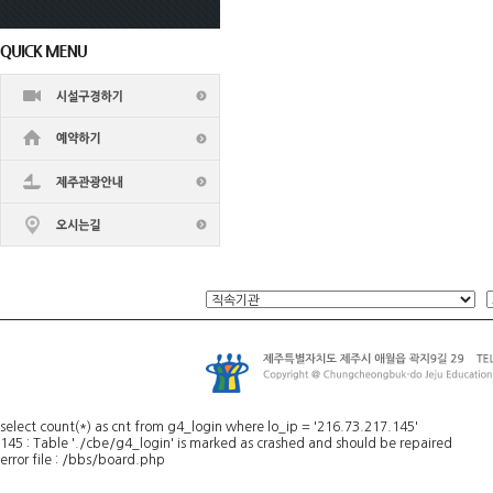
select count(*) as cnt from g4_login where lo_ip = '216.73.217.145'
145 : Table './cbe/g4_login' is marked as crashed and should be repaired
error file : /bbs/board.php