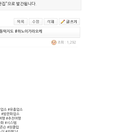
문집”으로 발간됩니다.
#베동떡지도 #하노이가라오케
조회 : 1,292
박업소 #유흥업소
 #밤문화업소
여행 #추천여행
화 #시스템
존슨 #원클럽
이 #카페24