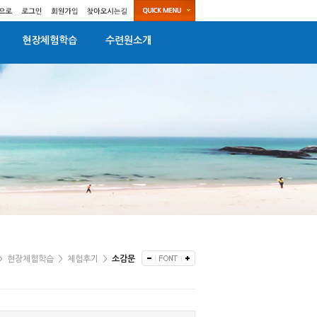
현장체험학습
수련원소개
>
현장체험학습
>
체험후기
>
소감문