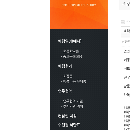
제주
작성
#하
체험일정(예시)
글쓴이
- 초등학교용
안녕
- 중고등학교용
베동
체험후기
베트
- 소감문
전 
- 행복나눔 우체통
밤문
업무협약
카톡 
- 업무협약 기관
- 추천기관 위치
#하
#하
컨설팅 지원
#하
#하
수련원 식단표
#하
#K