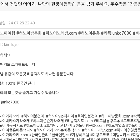
에서 겪었던 이야기, 나만의 현장체험학습 등을 남겨 주세요. 우수작은 “감동
일 : 24-07-23 22:40
노이여행 #하노이밤문화 #하노이노래방.com #하노이유흥 #카톡junko7000 
 :
kim luyen
하세요
떡지도 소개해드립니다.
남 유흥의 모든것 베동떡지도 하나면 충분합니다.
업소 100% 한국인 관리
화의 모든것을 즐기고 가실수 있습니다.
junko7000
노이가라오케 #하노이불건마 #하노이vip마사지 #호치민불건마 #하노이밤문화.com #숙
노이박카스가라오케 #하노이존슨가라오케 #베동떡지도.com #베트남청량고추 #로코코호텔
노이베동떡지도 #하노이유흥 #호치민vip마사지 #하노이밤문화.com #하노이업소 #하노이
노이여행은베동떡지도 #하노이가라오케는베동떡지도 #하노이노래방.com #하노이추천밤문
노이가라오케.com #한국인관리 #한국인업소 #가성비호텔 #미딩로코코 #미딩박카스 #미딩
TV #미딩노래방2차 #가라오케2차 #가라오케2차비용 #미딩가라오케추천 #놀먹자베트남하노