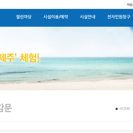
열린마당
시설이용/예약
시설안내
전자민원창구
HOME