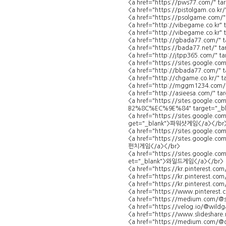
<a href="https://pws77.com/"
<a href="https://pistolgam.co
<a href="https://psolgame.com
<a href="http://vibegame.co.k
<a href="http://vibegame.co.k
<a href="http://gbada77.com/
<a href="https://bada77.net/"
<a href="http://jtpp365.com/
<a href="https://sites.google
<a href="http://bbada77.com/"
<a href="http://chgame.co.kr/
<a href="http://mggm1234.com
<a href="http://asieesa.com/"
<a href="https://sites.go
B2%8C%EC%9E%84" target="_b
<a href="https://sites.goo
get="_blank">파워샷게임</a></br
<a href="https://sites.google.
<a href="https://sites.goog
펀치게임</a></br>
<a href="https://sites.goo
et="_blank">와일드게임</a></br>
<a href="https://kr.pinterest.
<a href="https://kr.pinterest.
<a href="https://kr.pinterest
<a href="https://www.pinterest.
<a href="https://medium.com/
<a href="https://velog.io/@wi
<a href="https://www.slidesha
<a href="https://medium.com/