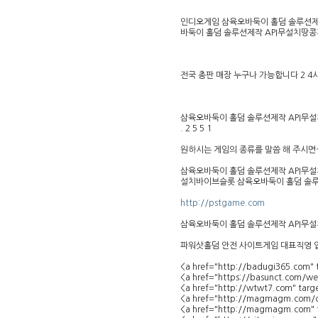
인디오게임 삼육오바둑이 홀덤 솔루션제
바둑이 홀덤 솔루션제작 API무설치땅
전국 총판 매장 누구나 가능합니다 2 4
삼육오바둑이 홀덤 솔루션제작 API무설치
. 2 5 5 1
원하시는 게임의 종류를 말씀 해 주시면~
삼육오바둑이 홀덤 솔루션제작 API무
설치바이브슬롯 삼육오바둑이 홀덤 솔루
http://pstgame.com
삼육오바둑이 홀덤 솔루션제작 API무
파워삿홀덤 안전 사이트게임 대표직영 입니다 O 
<a href="http://badugi365.com
<a href="https://basunct.com/
<a href="http://wtwt7.com" ta
<a href="http://magmagm.com/
<a href="http://magmagm.com