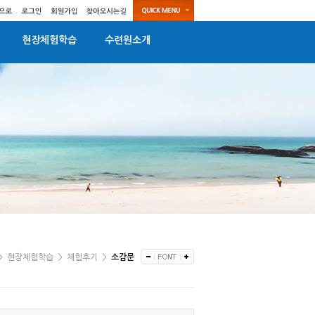
현장체험학습
수련원소개
>
현장체험학습
>
체험후기
>
소감문