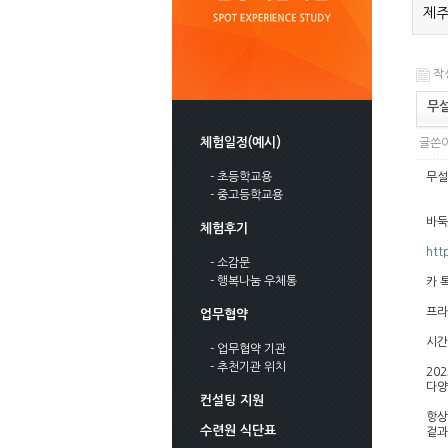
제주
작성
무설
체험일정(예시)
글쓴이
- 초등학교용
무설
- 중고등학교용
바둑
체험후기
htt
- 소감문
- 행복나눔 우체통
카 톡
프라
업무협약
시간
- 업무협약 기관
- 추천기관 위치
20
다양
컨설팅 지원
항상
수련원 식단표
겉과