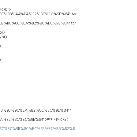
></br>
%94%EC%98%A4%EA%B2%8C%EC%9E%84" tar
B4%EB%B8%8C%EA%B2%8C%EC%9E%84" tar
br>
/br>
>
>
%BC%EB%93%9C%EA%B2%8C%EC%9E%84">타
%98%EA%B2%8C%EC%9E%84">펀치게임</a>
D%8C%8C%EC%9B%8C%EC%83%B7%EA%B2%8