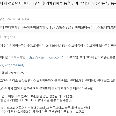
에서 겪었던 이야기, 나만의 현장체험학습 등을 남겨 주세요. 우수작은 “감동
일 : 24-07-24 02:04
치 인디언게임바둑이바이브게임 0 10- 7364-8213 바이브바둑이 바이브게임,
 :
hrtgdas
치 인디언게임바둑이바이브게임 0 10- 7364-8213 바이브바둑이 바이브게임,웹바둑이 바
이게임 : 바이브게임
https://vitamingm.com/
바이부게임 프라그마틱 인디오 슬럿슬롯 
p://wfgame.net/
I텔 레 ; zxzx1225
그마틱 인디오 슬럿슬롯 바이브게임바둑이-홀 덤-비트 : 인디오게임 인디안일 국내 최고 브
,장소 제약 없이,자유로운 오직 본인만의 은밀하고 쾌적한 비밀스러운 공간
23년도 이용 고객 만족도 1위,폼 절정인 검증된 카드게임센터
한 인기 게임들의 LINE UP,최상의 게임 환경 보장되는 곳
 정기적으로 이루어지는 업데이트와,그 누구보다도 빠른 최신 정보 안내
 속이 다른 타 업체들과는 차원이 다른,근본부터 다른 NO.1 브랜드