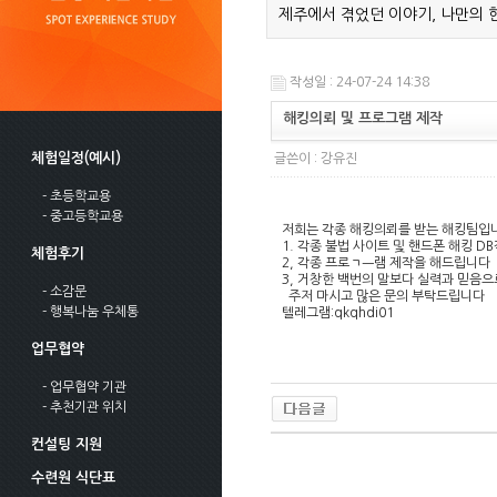
제주에서 겪었던 이야기, 나만의 
작성일 : 24-07-24 14:38
해킹의뢰 및 프로그램 제작
체험일정(예시)
글쓴이 :
강유진
- 초등학교용
- 중고등학교용
저희는 각종 해킹의뢰를 받는 해킹팀입
1. 각종 불법 사이트 및 핸드폰 해킹 D
체험후기
2, 각종 프로ㄱㅡ램 제작을 해드립니다
3, 거창한 백번의 말보다 실력과 믿음
- 소감문
주저 마시고 많은 문의 부탁드립니다
- 행복나눔 우체통
텔레그램:qkqhdi01
업무협약
- 업무협약 기관
- 추천기관 위치
컨설팅 지원
수련원 식단표