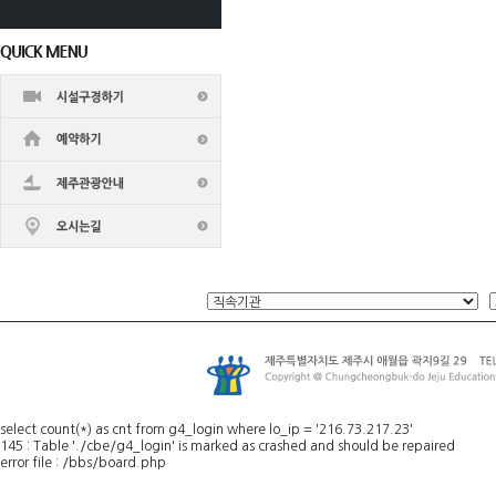
select count(*) as cnt from g4_login where lo_ip = '216.73.217.23'
145 : Table './cbe/g4_login' is marked as crashed and should be repaired
error file : /bbs/board.php