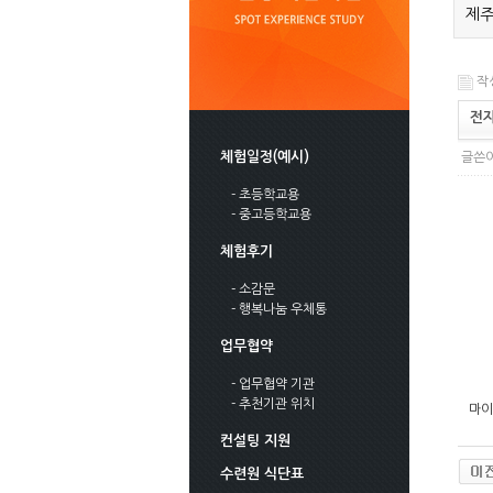
제주
작성
전자
체험일정(예시)
글쓴이
- 초등학교용
- 중고등학교용
체험후기
- 소감문
- 행복나눔 우체통
업무협약
- 업무협약 기관
- 추천기관 위치
마이
컨설팅 지원
수련원 식단표