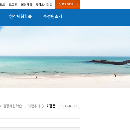
현장체험학습
수련원소개
>
현장체험학습
>
체험후기
>
소감문