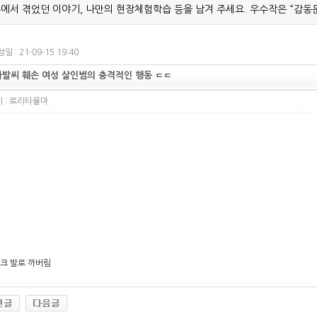
에서 겪었던 이야기, 나만의 현장체험학습 등을 남겨 주세요. 우수작은 “감동
일 : 21-09-15 19:40
발씨 훼손 여성 살인범의 충격적인 행동 ㄷㄷ
 :
로리타율마
크 발로 까버림