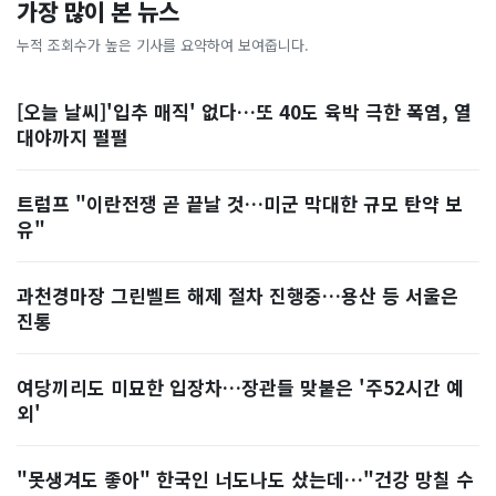
가장 많이 본 뉴스
누적 조회수가 높은 기사를 요약하여 보여줍니다.
[오늘 날씨]'입추 매직' 없다…또 40도 육박 극한 폭염, 열
대야까지 펄펄
트럼프 "이란전쟁 곧 끝날 것…미군 막대한 규모 탄약 보
유"
과천경마장 그린벨트 해제 절차 진행중…용산 등 서울은
진통
여당끼리도 미묘한 입장차…장관들 맞붙은 '주52시간 예
외'
"못생겨도 좋아" 한국인 너도나도 샀는데…"건강 망칠 수