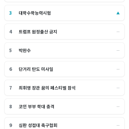
3
대학수학능력시험
▲
4
트럼프 원정출산 금지
―
5
박완수
―
6
단거리 탄도 미사일
―
7
최휘영 장관 꿈의 페스티벌 참석
―
8
코인 부부 학대 충격
―
9
심판 성접대 축구협회
―