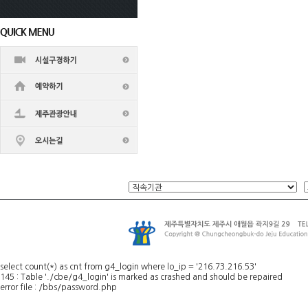
select count(*) as cnt from g4_login where lo_ip = '216.73.216.53'
145 : Table './cbe/g4_login' is marked as crashed and should be repaired
error file : /bbs/password.php