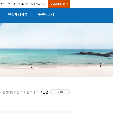
현장체험학습
수련원소개
>
현장체험학습
>
체험후기
>
소감문