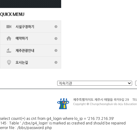
select count(*) as cnt from g4_login where lo_ip = '216.73.216.39'
145 : Table './cbe/g4_login' is marked as crashed and should be repaired
error file : /bbs/password.php