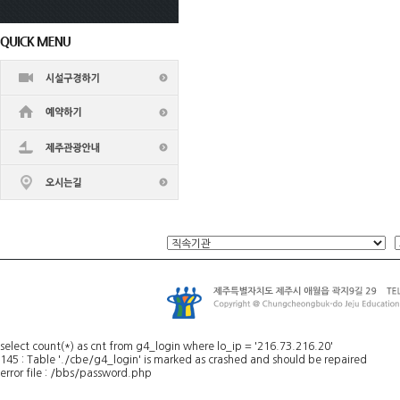
select count(*) as cnt from g4_login where lo_ip = '216.73.216.20'
145 : Table './cbe/g4_login' is marked as crashed and should be repaired
error file : /bbs/password.php