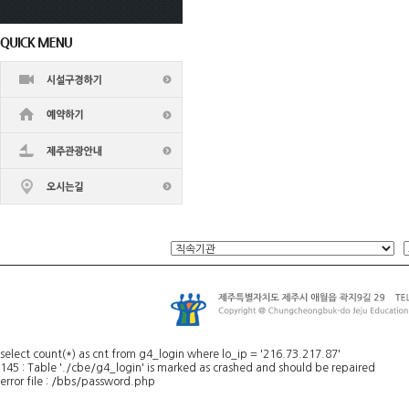
select count(*) as cnt from g4_login where lo_ip = '216.73.217.87'
145 : Table './cbe/g4_login' is marked as crashed and should be repaired
error file : /bbs/password.php