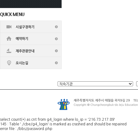
select count(*) as cnt from g4_login where lo_ip = '216.73.217.89'
145 : Table './cbe/g4_login' is marked as crashed and should be repaired
error file : /bbs/password.php