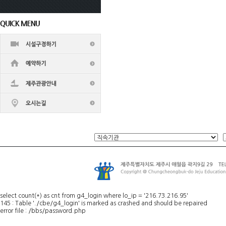
select count(*) as cnt from g4_login where lo_ip = '216.73.216.95'
145 : Table './cbe/g4_login' is marked as crashed and should be repaired
error file : /bbs/password.php