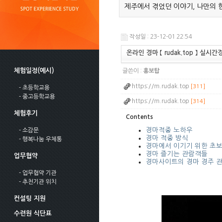
제주에서 겪었던 이야기, 나만의 
작성일 : 23-12-01 22:54
온라인 경마 【 rudak.top 】 
체험일정(예시)
글쓴이 :
홍보탑
https://m.rudak.top
[311]
- 초등학교용
- 중고등학교용
https://m.rudak.top
[314]
체험후기
Contents
경마적중 노하우
- 소감문
경마 적중 방식
- 행복나눔 우체통
경마에서 이기기 위한 초
경마 즐기는 관람객들
업무협약
경마사이트의 경마 경주 관
- 업무협약 기관
- 추천기관 위치
컨설팅 지원
수련원 식단표