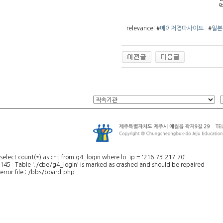
먹
relevance: #
메이저경마사이트
#
일본
select count(*) as cnt from g4_login where lo_ip = '216.73.217.70'
145 : Table './cbe/g4_login' is marked as crashed and should be repaired
error file : /bbs/board.php