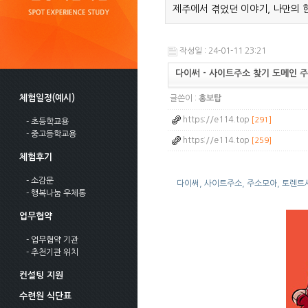
제주에서 겪었던 이야기, 나만의 
작성일 : 24-01-11 23:21
다이써 - 사이트주소 찾기 도메인 
체험일정(예시)
글쓴이 :
홍보탑
https://e114.top
[291]
- 초등학교용
- 중고등학교용
https://e114.top
[259]
체험후기
- 소감문
다이써, 사이트주소, 주소모아, 토렌트
- 행복나눔 우체통
업무협약
- 업무협약 기관
- 추천기관 위치
컨설팅 지원
수련원 식단표