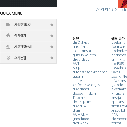
주소야
마이일상 myils
성인
웹툰 망가
thsQkfFpt
dosldnfv
qhxhflspt
fpemxns
akrnakrnspt
dosldnlz
guswkxkdlatm
dhdhdosl
thdthdspt
vmfhxns
AVThrjf
dosl365
69qka
akskahdk
dlfqhsansghkrhddbth
Wxns
guqrhr
sbxhRl Ne
anftksid
qjwmxns
xmfostmwpsejTV
gktoslq
diehdanql
akslzhalr
dbxbqmfldzm
Rhcnxns
Thsdhrhd
xnszja
dptmqkrtm
zpdlxns
diehdTV
zkdlsemx
diqnfl
xnstkfkd
AVMANY
19ALLdn
ghdehRoql
zldzhdxn
dkdiwhdk
tprxns