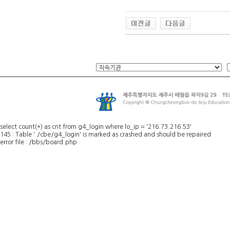
select count(*) as cnt from g4_login where lo_ip = '216.73.216.53'
145 : Table './cbe/g4_login' is marked as crashed and should be repaired
error file : /bbs/board.php