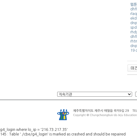
웹툰D
dhf
rla
ekd
dnp
spd
rhd
dhf
rht
dnp
19 
G
m
d
q
n
s
w
p
대
출
D
B
캔
디
약
국
t
g4_login where lo_ip = '216.73.217.35'
o
145 : Table './cbe/g4_login' is marked as crashed and should be repaired