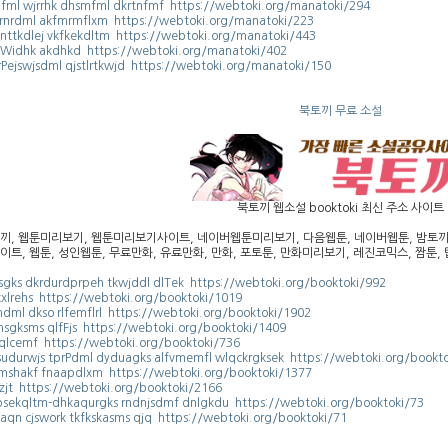
lfml wjrrhk dhsmfml dkrtnfmf https://webtoki.org/manatoki/294
rnrdml akfmrmflxm https://webtoki.org/manatoki/223
nttkdlej vkfkekdltm https://webtoki.org/manatoki/443
Widhk akdhkd https://webtoki.org/manatoki/402
rPejswjsdml qjstlrtkwjd https://webtoki.org/manatoki/150
북토끼 무료 소설
북토끼 웹소설 booktoki 최신 주소 사이트
끼, 웹툰미리보기, 웹툰미리보기사이트, 네이버웹툰미리보기, 다음웹툰, 네이버웹툰, 밤토끼, 
이트, 웹툰, 성인웹툰, 무료만화, 유료만화, 만화, 포토툰, 만화미리보기, 레진코믹스, 짬툰, 탑
hsgks dkrdurdprpeh tkwjddl dlTek https://webtoki.org/booktoki/992
kxlrehs https://webtoki.org/booktoki/1019
rndml dkso rlfemflrl https://webtoki.org/booktoki/1902
msgksms qlfFjs https://webtoki.org/booktoki/1409
qlcemf https://webtoki.org/booktoki/736
sudurwjs tprPdml dyduagks alfvmemfl wlqckrgksek https://webtoki.org/bookt
mshakf fnaapdlxm https://webtoki.org/booktoki/1377
zjt https://webtoki.org/booktoki/2166
psekqltm-dhkaqurgks rndnjsdmf dnlgkdu https://webtoki.org/booktoki/73
kaqn cjswork tkfkskasms qjq https://webtoki.org/booktoki/71