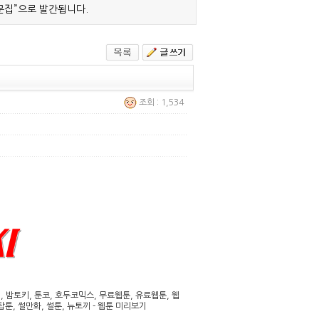
문집”으로 발간됩니다.
조회 : 1,534
밤토키, 툰코, 호두코믹스, 무료웹툰, 유료웹툰, 웹
툰, 썰만화, 썰툰, 뉴토끼 - 웹툰 미리보기