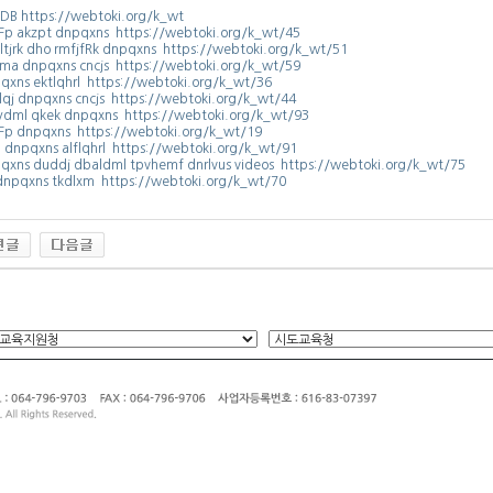
B https://webtoki.org/k_wt
Fp akzpt dnpqxns https://webtoki.org/k_wt/45
qltjrk dho rmfjfRk dnpqxns https://webtoki.org/k_wt/51
ma dnpqxns cncjs https://webtoki.org/k_wt/59
qxns ektlqhrl https://webtoki.org/k_wt/36
lqj dnpqxns cncjs https://webtoki.org/k_wt/44
ydml qkek dnpqxns https://webtoki.org/k_wt/93
Fp dnpqxns https://webtoki.org/k_wt/19
n dnpqxns alflqhrl https://webtoki.org/k_wt/91
qxns duddj dbaldml tpvhemf dnrlvus videos https://webtoki.org/k_wt/75
dnpqxns tkdlxm https://webtoki.org/k_wt/70