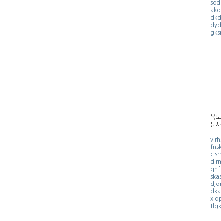
sod
akd
dkd
dyd
gks
북토
툰사
vlr
fns
cls
dir
qnf
ska
djq
dka
xld
tlg