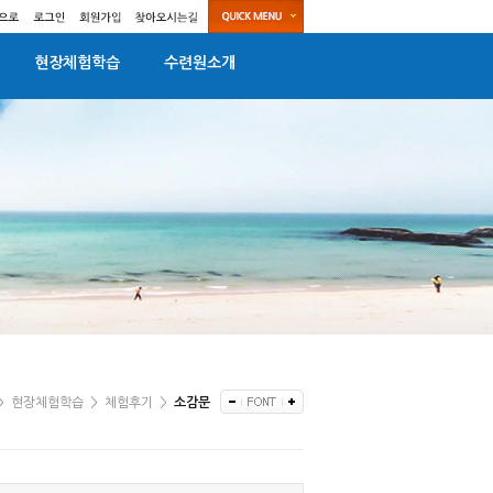
현장체험학습
수련원소개
>
현장체험학습
>
체험후기
>
소감문