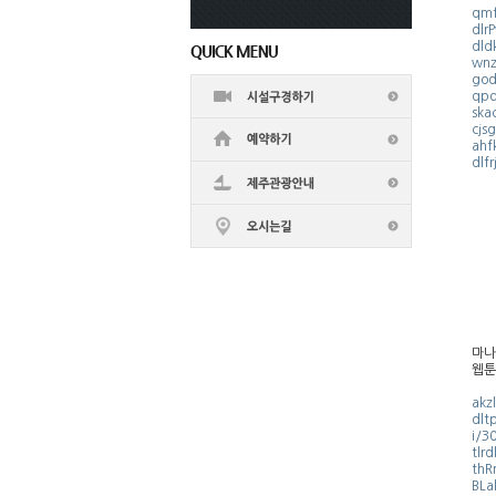
qmf
dlr
dld
wnz
god
qpd
ska
cjs
ahf
dlf
마나
웹툰
akz
dlt
i/3
tlr
thR
BLa