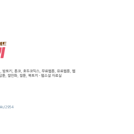
밤토키, 툰코, 호두코믹스, 무료웹툰, 유료웹툰, 웹
툰, 썰만화, 썰툰, 북토끼 - 웹소설 자료실
oki/2954