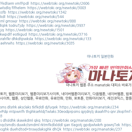
Fkdlsem vmfFpdl https://webtoki.org/newtoki/2606
Pwlsdlq flfhelem https://webtoki.org/newtoki/3003
ksfb https://webtoki.org/newtoki/1342
kdl https://webtoki.org/newtoki/544
ml gmswjr https://webtoki.org/newtoki/888
lqlrk todruTjdy https://webtoki.org/newtoki/3937
cjq https://webtoki.org/newtoki/1501
gkwpdlf eotkgud https://webtoki.org/newtoki/3716
krahfkr dhkdtpwksla https://webtoki.org/newtoki/133
rjaehrwhs https://webtoki.org/newtoki/3035
마나토끼 일본만화
마나토끼 웹툰 주소 manatoki 대피소 바로
토끼, 웹툰미리보기, 웹툰미리보기사이트, 네이버웹툰미리보기, 다음웹툰, 네이버웹툰, 밤토끼
사이트, 웹툰, 성인웹툰, 무료만화, 유료만화, 만화, 포토툰, 만화미리보기, 레진코믹스, 짬툰,
lsms dlsrlrk aksclaks tkfkddl djfuqek https://webtoki.org/manatoki/234
prPdp rntpwnfh thghksehldjTwlaks 30eodprpsms qjrjdnjtj skaahfFo qnr zkvpfm
03
dls dhsldhk skawkdml qkq https://webtoki.org/manatoki/288
nqclsrndls duwkclsrndml rktmfkdlxlddl sjan tlagotj gpdjwlwkrh gownjTek http
ksghk duehdtod×tnswjdaksghk dhQk https://webtoki.org/manatoki/237