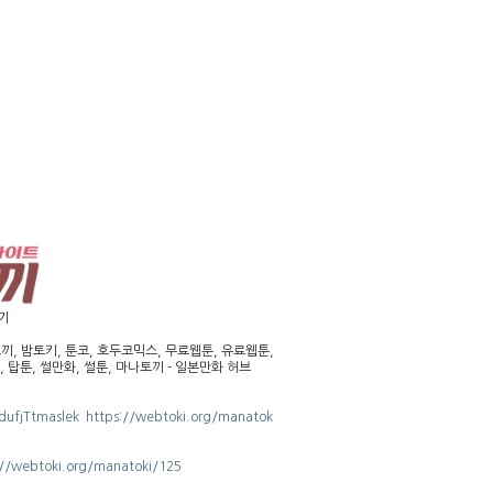
가기
, 밤토키, 툰코, 호두코믹스, 무료웹툰, 유료웹툰,
 탑툰, 썰만화, 썰툰, 마나토끼 - 일본만화 허브
f dufjTtmaslek https://webtoki.org/manatok
s://webtoki.org/manatoki/125