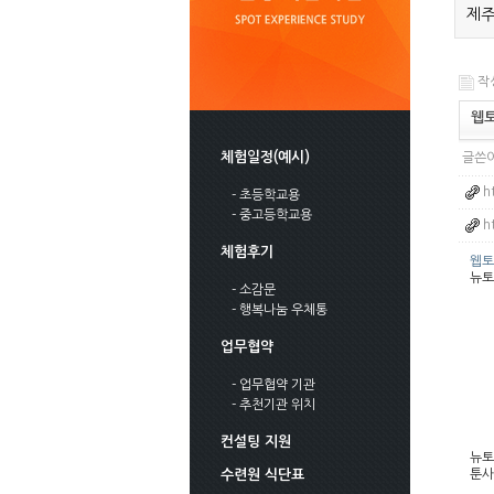
제주
작성
웹토
체험일정(예시)
글쓴이
h
- 초등학교용
- 중고등학교용
h
체험후기
웹토끼
뉴토
- 소감문
- 행복나눔 우체통
업무협약
- 업무협약 기관
- 추천기관 위치
컨설팅 지원
뉴토
수련원 식단표
툰사