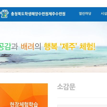
열린마당
시설