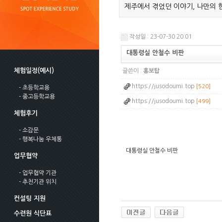
제주에서 겪었던 이야기, 나만의 
작성일 : 23-07-30 20:01
대통령실 안철수 비판
체험일정(예시)
글쓴이 :
홍보탑
https://jusodoumi.top
[520]
- 초등학교용
- 중고등학교용
https://jusodoumi.top
[499]
체험후기
- 소감문
- 행복나눔 우체통
대통령실 안철수 비판
업무협약
d
u
- 업무협약 기관
t
j
- 추천기관 위치
d
g
컨설팅 지원
m
d
수련원 식단표
q