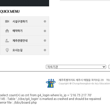
n
s
w
p
d
u
t
j
d
g
m
d
q
n
s
w
p
q
h
r
d
y
d
q
k
d
select count(*) as cnt from g4_login where lo_ip = '216.73.217.70'
q
145 : Table './cbe/g4_login' is marked as crashed and should be repaired
j
error file : /bbs/board.php
q
d