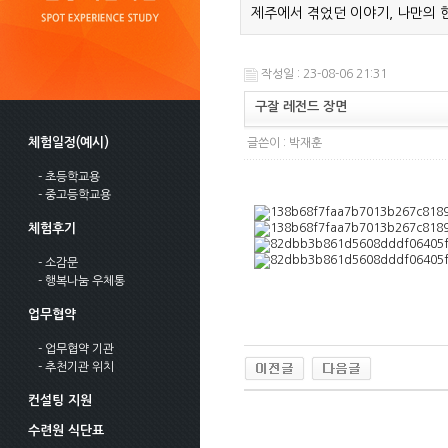
제주에서 겪었던 이야기, 나만의 
작성일 : 23-08-06 21:31
구잘 레전드 장면
체험일정(예시)
글쓴이 :
박재훈
- 초등학교용
- 중고등학교용
체험후기
- 소감문
- 행복나눔 우체통
업무협약
- 업무협약 기관
- 추천기관 위치
컨설팅 지원
수련원 식단표