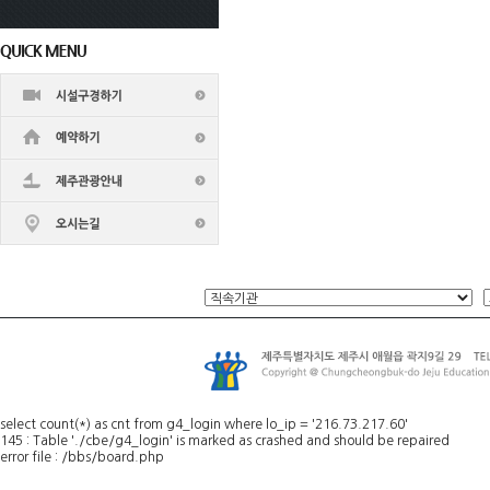
select count(*) as cnt from g4_login where lo_ip = '216.73.217.60'
145 : Table './cbe/g4_login' is marked as crashed and should be repaired
error file : /bbs/board.php