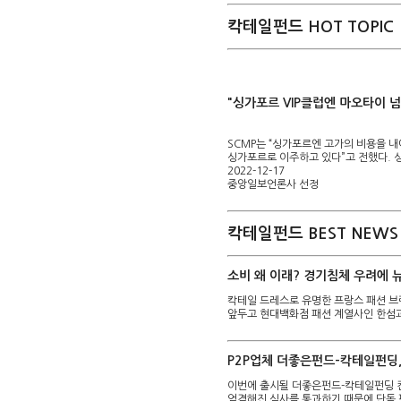
칵테일펀드 HOT TOPIC
"싱가포르 VIP클럽엔 마오타이 
SCMP는 “싱가포르엔 고가의 비용을 
싱가포르로 이주하고 있다”고 전했다. 
2022-12-17
중앙일보언론사 선정
칵테일펀드 BEST NEWS
소비 왜 이래? 경기침체 우려에 
칵테일 드레스로 유명한 프랑스 패션 브
앞두고 현대백화점 패션 계열사인 한섬
P2P업체 더좋은펀드-칵테일펀딩,
이번에 출시될 더좋은펀드-칵테일펀딩 
엄격해진 심사를 통과하기 때문에 단독