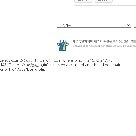
select count(*) as cnt from g4_login where lo_ip = '216.73.217.70'
145 : Table './cbe/g4_login' is marked as crashed and should be repaired
error file : /bbs/board.php