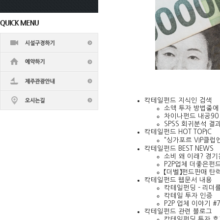
칵테일펀드 지식인 검색
소액 투자 방법중에
차이나펀드 내공90
SPSS 회귀분석 결
칵테일펀드 HOT TOPIC
"싱가포르 VIP클
칵테일펀드 BEST NEWS
소비 왜 이래? 경
P2P업체 더좋은펀
【더벨】펀드판매 탄력
칵테일펀드 웹문서 내용
칵테일펀딩 – 리더를
칵테일 투자 인증
P2P 업체 이야기 #
칵테일펀드 관련 블로그
칵테일펀딩 투자 후