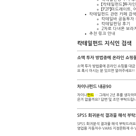
【칵테일펀드】투자
【P2P】미드레이트,
칵테일펀드 관련 카페 검
칵테일바 공동투자 
칵테일펀딩 후기
2차로 다녀온 보라
추천 링크 안내
칵테일펀드 지식인 검색
소액 투자 방법중에 온라인 쇼핑
소액 투자 방법중에 온라인 쇼핑몰 대금
요 혹시 아시는 분 있으면 알려주세요!
차이나펀드 내공90
차이나
펀드
… 그래서 2년 후를 생각하
은거 없을까요? 답변 및 조언 부탁드립
SPSS 회귀분석 결과물 해석 부탁
SPSS 회귀분석 결과물 해석 부탁드려요.
영업용 자동차수 VAR6 지정문화재 수 