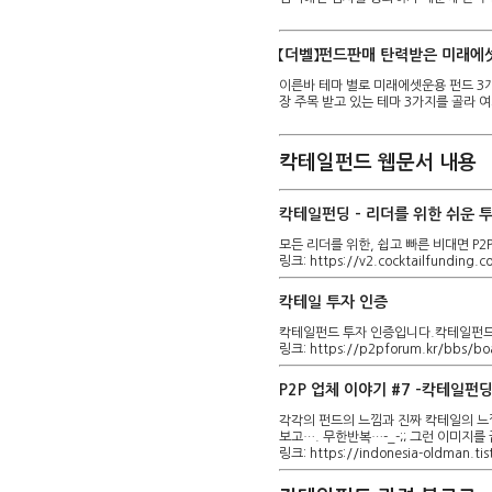
【더벨】펀드판매 탄력받은 미래에셋
이른바 테마 별로 미래에셋운용 펀드 3개
장 주목 받고 있는 테마 3가지를 골라
칵테일펀드 웹문서 내용
칵테일펀딩 – 리더를 위한 쉬운 
모든 리더를 위한, 쉽고 빠른 비대면 P
링크: https://v2.cocktailfunding.c
칵테일 투자 인증
칵테일펀드 투자 인증입니다.칵테일펀드
링크: https://p2pforum.kr/bbs/b
P2P 업체 이야기 #7 -칵테일펀
각각의 펀드의 느낌과 진짜 칵테일의 느낌
보고…. 무한반복…-_-;; 그런 이미지를
링크: https://indonesia-oldman.ti