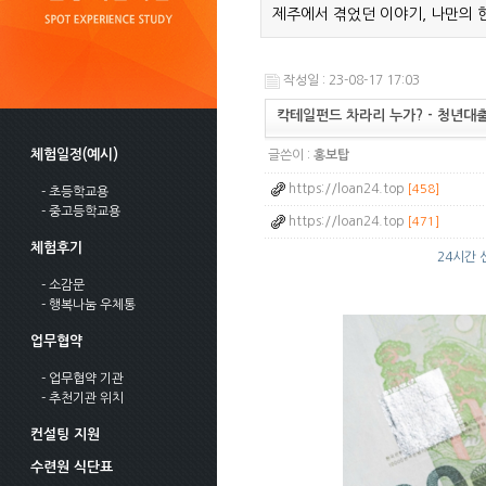
제주에서 겪었던 이야기, 나만의 
작성일 : 23-08-17 17:03
칵테일펀드 차라리 누가? - 청년대
체험일정(예시)
글쓴이 :
홍보탑
https://loan24.top
[458]
- 초등학교용
- 중고등학교용
https://loan24.top
[471]
체험후기
24시간 
- 소감문
- 행복나눔 우체통
업무협약
- 업무협약 기관
- 추천기관 위치
컨설팅 지원
수련원 식단표