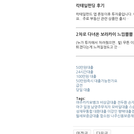
칵테일펀딩 후기
칵테일펀드 앱 론칭이후 투자중입니다.
요.. 주로 부동산 관련 상품만 출시…
2차로 다녀온 보라카이 느낌뿜뿜
(누가 투자해서 차려줬으면..핳) 무튼
튀겼다는게 느껴질정도고 갓…
50만원대출
24시간대출
100만원 대출
50만원즉시 대출가능한가요
급전
당일 대출
Tags:
여주카카오뱅크 비상금대출
전두환 손
야구 일정
남양주무직자 모바일대출
스
성채무통합 대환대출
이강인
평택대출경
월세보증금대출
함소원
나주신용보증재