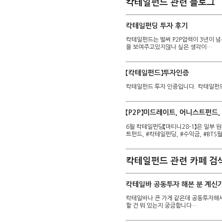
칵테일펀드 관련 블로그
칵테일펀딩 투자 후기
칵테일펀드는 벌써 P2P업력이 3년이 
을 보여주고있지않나 싶은 생각이…
【칵테일펀드】투자인증
칵테일펀드 투자 인증입니다. 칵테일펀드
【P2P】미드레이트, 어니스트펀드
6월 칵테일펀딩【마티니28-1】은 일부 원
트펀드, #칵테일펀딩, #수익금, #BTS
칵테일펀드 관련 카페 검
칵테일바 공동투자 해본 분 계신
칵테일바나 큰 가게 같은데 공동투자해서
할 건 뭐 있는지 궁금합니다…