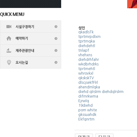
성인
qkadlsTk
tprtmrpdlxm
tprtmqka
diehdehtl
tnlapf
vhehxns
diehdrhfahr
wkdbrhdrks
tprtmehtl
whrovkxl
qkskskTV
dlscjsekfFlrl
ahendmlqka
diehd qlrslrm diehdqlrslrm
difmrkwma
Ejrwlq
19diehd
porn white
gkssuahdk
Ekfqnrtm