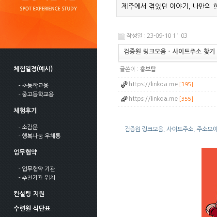
제주에서 겪었던 이야기, 나만의 
작성일 : 23-09-10 11:03
검증원 링크모음 - 사이트주소 찾기
체험일정(예시)
글쓴이 :
홍보탑
https://linkda.me
[395]
- 초등학교용
- 중고등학교용
https://linkda.me
[355]
체험후기
- 소감문
검증원 링크모음, 사이트주소, 주소모아
- 행복나눔 우체통
업무협약
- 업무협약 기관
- 추천기관 위치
컨설팅 지원
수련원 식단표