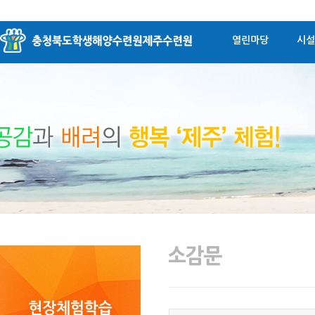
열린마당
시설