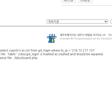
select count(*) as cnt from g4_login where lo_ip = '216.73.217.131'
145 : Table './cbe/g4_login' is marked as crashed and should be repaired
error file : /bbs/board.php