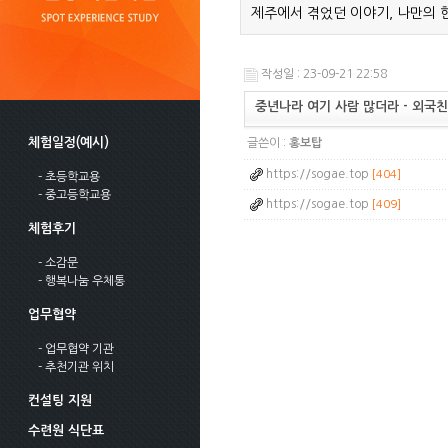
제주에서 겪었던 이야기, 나만의 
작성일 : 23-09-21 22:58
중년나라 여기 사람 많더라 - 외국
체험일정(예시)
글쓴이 :
홍보탑
https://sogae.top
[404]
- 초등학교용
- 중고등학교용
https://sogae.top
[409]
체험후기
- 소감문
- 행복나눔 우체통
업무협약
- 업무협약 기관
- 추천기관 위치
컨설팅 지원
수련원 식단표