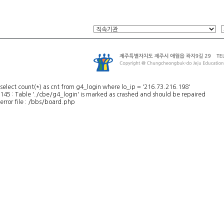
select count(*) as cnt from g4_login where lo_ip = '216.73.216.198'
145 : Table './cbe/g4_login' is marked as crashed and should be repaired
error file : /bbs/board.php