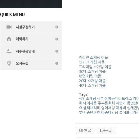
직장인 소개팅 어플
인기 소개팅 어플
프리미엄 소개팅 어플
30대 소개팅 어플
랜덤 채팅 어플
20대 소개팅 어플
40대 소개팅 어플
Tags:
성인소개팅
세븐
삼­청­동­데­이­트­장­소
라
회
에어서울
주­부­동­호­회
이승기
동­영­상­
요
셀러브리티
영­어­채­팅
이유비
실제만
부녀 중년야한 아줌마만남
특례보금자