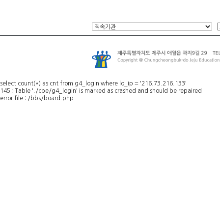
select count(*) as cnt from g4_login where lo_ip = '216.73.216.133'
145 : Table './cbe/g4_login' is marked as crashed and should be repaired
error file : /bbs/board.php