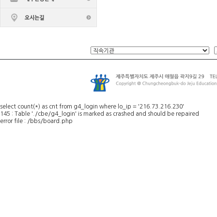
select count(*) as cnt from g4_login where lo_ip = '216.73.216.230'
145 : Table './cbe/g4_login' is marked as crashed and should be repaired
error file : /bbs/board.php