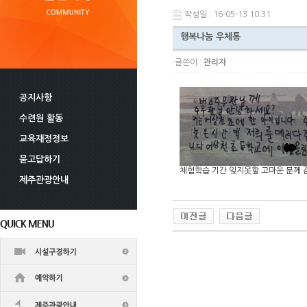
작성일 : 16-05-13 10:31
행복나눔 우체통
글쓴이 :
관리자
공지사항
수련원 활동
교육재정정보
묻고답하기
체험학습 기간 잊지못할 고마운 분께 
제주관광안내